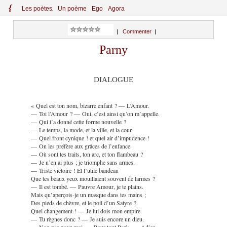
{
Le
s
po
èt
es
Un poème
Ego
Agora
|
Commenter
|
Parny
DIALOGUE
« Quel est ton nom, bizarre enfant ? — L’Amour.
— Toi l’Amour ? — Oui, c’est ainsi qu’on m’appelle.
— Qui t’a donné cette forme nouvelle ?
— Le temps, la mode, et la ville, et la cour.
— Quel front cynique ! et quel air d’impudence !
— On les préfère aux grâces de l’enfance.
— Où sont tes traits, ton arc, et ton flambeau ?
— Je n’en ai plus ; je triomphe sans armes.
— Triste victoire ! Et l’utile bandeau
Que tes beaux yeux mouillaient souvent de larmes ?
— Il est tombé. — Pauvre Amour, je te plains.
Mais qu’aperçois-je un masque dans tes mains ;
Des pieds de chèvre, et le poil d’un Satyre ?
Quel changement ! — Je lui dois mon empire.
— Tu règnes donc ? — Je suis encore un dieu.
— Non pas pour moi. — Pour tout Paris. — Adieu. »