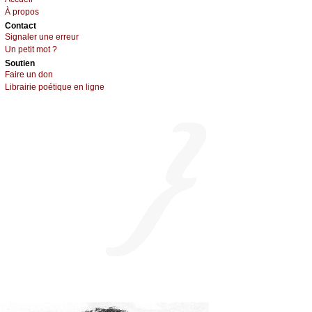
À prоpos
Cоntact
Signaler une errеur
Un pеtit mоt ?
Sоutien
Fаirе un dоn
Librairiе pоétique en lignе