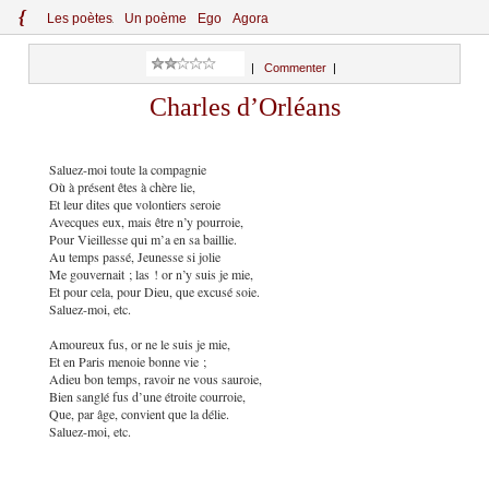
{
Le
s
po
èt
es
Un poème
Ego
Agora
|
Commenter
|
Charles d’Orléans
Saluez-moi toute la compagnie
Où à présent êtes à chère lie,
Et leur dites que volontiers seroie
Avecques eux, mais être n’y pourroie,
Pour Vieillesse qui m’a en sa baillie.
Au temps passé, Jeunesse si jolie
Me gouvernait ; las ! or n’y suis je mie,
Et pour cela, pour Dieu, que excusé soie.
Saluez-moi, etc.
Amoureux fus, or ne le suis je mie,
Et en Paris menoie bonne vie ;
Adieu bon temps, ravoir ne vous sauroie,
Bien sanglé fus d’une étroite courroie,
Que, par âge, convient que la délie.
Saluez-moi, etc.