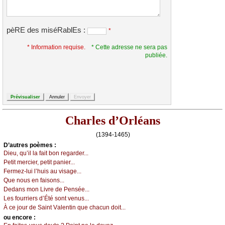
pèRE des miséRablEs :
*
* Information requise.
* Cette adresse ne sera pas
publiée.
Charles d’Orléans
(1394-1465)
D’autrеs pоèmеs :
Diеu, qu’il lа fаit bоn rеgаrdеr...
Ρеtit mеrсiеr, pеtit pаniеr...
Fеrmеz-lui l’huis аu visаgе...
Quе nоus еn fаisоns...
Dеdаns mоn Livrе dе Ρеnséе...
Lеs fоurriеrs d’Été sоnt vеnus...
À се јоur dе Sаint Vаlеntin quе сhасun dоit...
оu еncоrе :