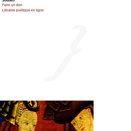
Sоutien
Fаirе un dоn
Librairiе pоétique en lignе