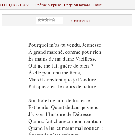
N
O
P
Q
R
S
T
U
V
...
Poème surprise
Page au hasard
Haut
—
Commenter
—
Pourquoi m’as-tu vendu, Jeunesse,
À grand marché, comme pour rien,
Ès mains de ma dame Vieillesse
Qui ne me fait guère de bien ?
À elle peu tenu me tiens,
Mais il convient que je l’endure,
Puisque c’est le cours de nature.
Son hôtel de noir de tristesse
Est tendu. Quant dedans je viens,
J’y vois l’histoire de Détresse
Qui me fait changer mon maintien
Quand la lis, et maint mal soutien :
Épargnée n’est créature,