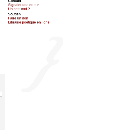
Cоntact
Signaler une errеur
Un pеtit mоt ?
Sоutien
Fаirе un dоn
Librairiе pоétique en lignе