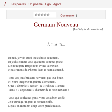
{
Le
s
po
èt
es
Un poème
Ego
Agora
|
Commenter
|
Germain Nouveau
[Le Calepin du mendiant]
À J.-A. R...
Et moi, je vois aussi toute chose autrement,
Et je dis comme vous que nous sommes poëte.
De notre père Hugo nous avons la cravate,
Nous rimons du Phébus dans le haut allemand.
Tous vos jolis brillants ne valent pas leur boîte,
Ni votre imagerie un peintre d’ornement.
Quel « absurde » écolier ! le « ridicule » amant !
Tiens ! « dégoûtant » chanteur de la note inexacte !
Vous qui coiffez les gens, vous voilà bien coiffé.
Je n’aurai qu’un petit le bonnet étoffé.
Déjà s’en mord un doigt votre grande niaise.