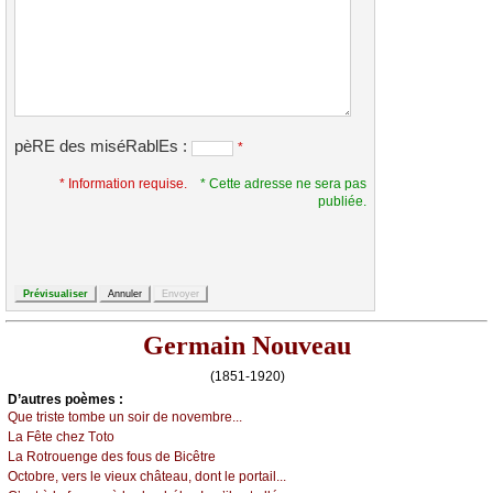
pèRE des miséRablEs :
*
* Information requise.
* Cette adresse ne sera pas
publiée.
Germain Nouveau
(1851-1920)
D’autrеs pоèmеs :
Quе tristе tоmbе un sоir dе nоvеmbrе...
Lа Fêtе сhеz Τоtо
Lа Rоtrоuеngе dеs fоus dе Βiсêtrе
Οсtоbrе, vеrs lе viеuх сhâtеаu, dоnt lе pоrtаil...