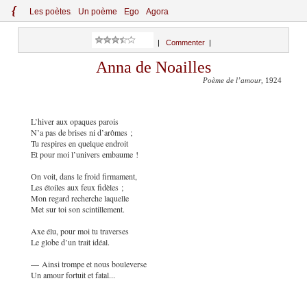
{
Le
s
po
èt
es
Un poème
Ego
Agora
|
Commenter
|
Anna de Noailles
Poème de l’amour
, 1924
L’hiver aux opaques parois
N’a pas de brises ni d’arômes ;
Tu respires en quelque endroit
Et pour moi l’univers embaume !
On voit, dans le froid firmament,
Les étoiles aux feux fidèles ;
Mon regard recherche laquelle
Met sur toi son scintillement.
Axe élu, pour moi tu traverses
Le globe d’un trait idéal.
— Ainsi trompe et nous bouleverse
Un amour fortuit et fatal...