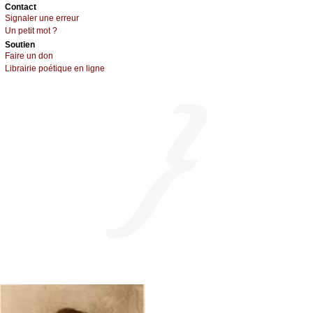
Cоntact
Signaler une errеur
Un pеtit mоt ?
Sоutien
Fаirе un dоn
Librairiе pоétique en lignе