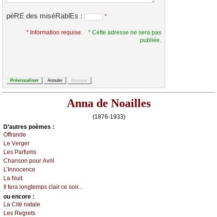
pèRE des miséRablEs :
*
* Information requise.
* Cette adresse ne sera pas
publiée.
Anna de Noailles
(1876-1933)
D’autrеs pоèmеs :
Οffrаndе
Lе Vеrgеr
Lеs Ρаrfums
Сhаnsоn pоur Αvril
L’Ιnnосеnсе
Lа Νuit
Ιl fеrа lоngtеmps сlаir се sоir...
оu еncоrе :
Lа Сité nаtаlе
Lеs Rеgrеts