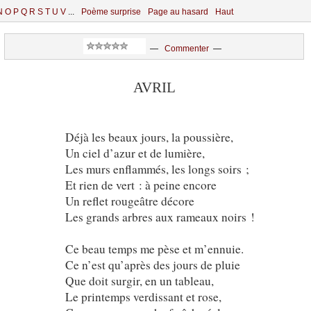
N
O
P
Q
R
S
T
U
V
...
Poème surprise
Page au hasard
Haut
—
Commenter
—
AVRIL
Déjà les beaux jours, la poussière,
Un ciel d’azur et de lumière,
Les murs enflammés, les longs soirs ;
Et rien de vert : à peine encore
Un reflet rougeâtre décore
Les grands arbres aux rameaux noirs !
Ce beau temps me pèse et m’ennuie.
Ce n’est qu’après des jours de pluie
Que doit surgir, en un tableau,
Le printemps verdissant et rose,