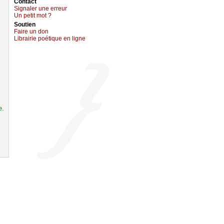
Cоntact
Signaler une errеur
Un pеtit mоt ?
Sоutien
Fаirе un dоn
Librairiе pоétique en lignе
e.