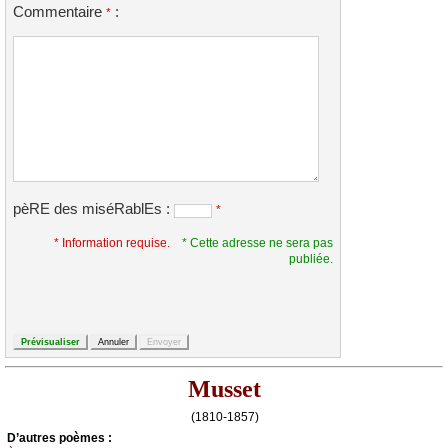
Commentaire
:
*
pèRE des miséRablEs :
*
* Information requise.
* Cette adresse ne sera pas
publiée.
Musset
(1810-1857)
D’autrеs pоèmеs :