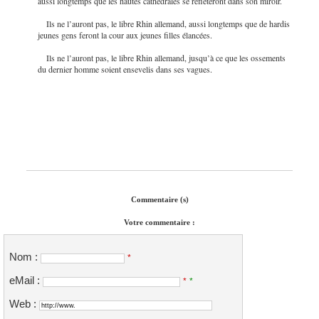
aussi longtemps que les hautes cathédrales se refléteront dans son miroir.
Ils ne l’auront pas, le libre Rhin allemand, aussi longtemps que de hardis
jeunes gens feront la cour aux jeunes filles élancées.
Ils ne l’auront pas, le libre Rhin allemand, jusqu’à ce que les ossements
du dernier homme soient ensevelis dans ses vagues.
Commentaire (s)
Votre commentaire :
Nom :
*
eMail :
*
*
Web :