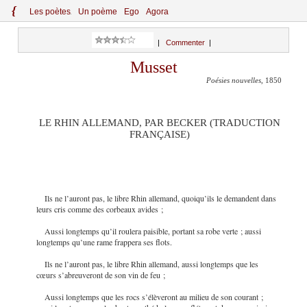
{
Le
s
po
èt
es
Un poème
Ego
Agora
|
Commenter
|
Musset
Poésies nouvelles
, 1850
LE RHIN ALLEMAND, PAR BECKER (TRADUCTION
FRANÇAISE)
Ils ne l’auront pas, le libre Rhin allemand, quoiqu’ils le demandent dans
leurs cris comme des corbeaux avides ;
Aussi longtemps qu’il roulera paisible, portant sa robe verte ; aussi
longtemps qu’une rame frappera ses flots.
Ils ne l’auront pas, le libre Rhin allemand, aussi longtemps que les
cœurs s’abreuveront de son vin de feu ;
Aussi longtemps que les rocs s’élèveront au milieu de son courant ;