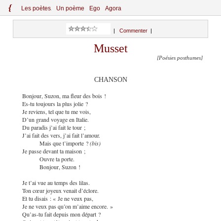
{
Le
s
po
èt
es
Un poème
Ego
Agora
|
Commenter
|
Musset
[Poésies posthumes]
CHANSON
Bonjour, Suzon, ma fleur des bois !
Es-tu toujours la plus jolie ?
Je reviens, tel que tu me vois,
D’un grand voyage en Italie.
Du paradis j’ai fait le tour ;
J’ai fait des vers, j’ai fait l’amour.
Mais que t’importe ?
(bis)
Je passe devant ta maison ;
Ouvre ta porte.
Bonjour, Suzon !
Je t’ai vue au temps des lilas.
Ton cœur joyeux venait d’éclore.
Et tu disais : « Je ne veux pas,
Je ne veux pas qu’on m’aime encore. »
Qu’as-tu fait depuis mon départ ?