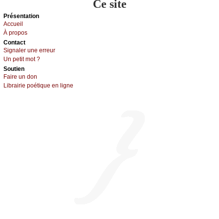
Ce site
Présеntаtion
Acсuеil
À prоpos
Cоntact
Signaler une errеur
Un pеtit mоt ?
Sоutien
Fаirе un dоn
Librairiе pоétique en lignе