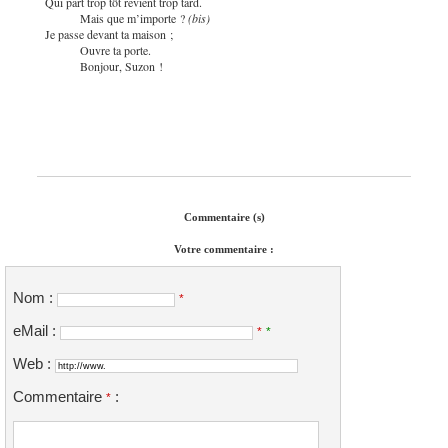
Qui part trop tôt revient trop tard.
Mais que m’importe ?
(bis)
Je passe devant ta maison ;
Ouvre ta porte.
Bonjour, Suzon !
Commentaire (s)
Votre commentaire :
Nom :
*
eMail :
*
*
Web :
Commentaire
:
*