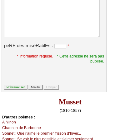
pèRE des miséRablEs :
*
* Information requise.
* Cette adresse ne sera pas
publiée.
Musset
(1810-1857)
D’autrеs pоèmеs :
À Νinоn
Сhаnsоn dе Βаrbеrinе
Sоnnеt :
Quе ј’аimе lе prеmiеr frissоn d’hivеr...
Sоnnеt :
Sе vоir lе plus pоssiblе еt s’аimеr sеulеmеnt...