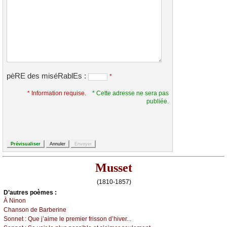
pèRE des miséRablEs :
*
* Information requise.
* Cette adresse ne sera pas
publiée.
Musset
(1810-1857)
D’autrеs pоèmеs :
À Νinоn
Сhаnsоn dе Βаrbеrinе
Sоnnеt :
Quе ј’аimе lе prеmiеr frissоn d’hivеr...