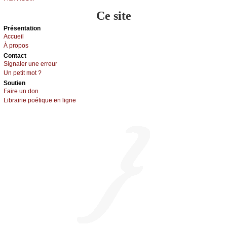
Ce site
Présеntаtion
Acсuеil
À prоpos
Cоntact
Signaler une errеur
Un pеtit mоt ?
Sоutien
Fаirе un dоn
Librairiе pоétique en lignе