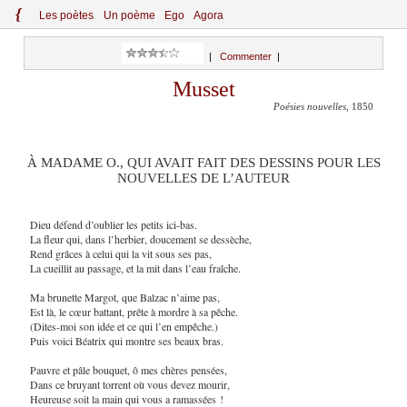
{
Le
s
po
èt
es
Un poème
Ego
Agora
|
Commenter
|
Musset
Poésies nouvelles
, 1850
À MADAME O., QUI AVAIT FAIT DES DESSINS POUR LES
NOUVELLES DE L’AUTEUR
Dieu défend d’oublier les petits ici-bas.
La fleur qui, dans l’herbier, doucement se dessèche,
Rend grâces à celui qui la vit sous ses pas,
La cueillit au passage, et la mit dans l’eau fraîche.
Ma brunette Margot, que Balzac n’aime pas,
Est là, le cœur battant, prête à mordre à sa pêche.
(Dites-moi son idée et ce qui l’en empêche.)
Puis voici Béatrix qui montre ses beaux bras.
Pauvre et pâle bouquet, ô mes chères pensées,
Dans ce bruyant torrent où vous devez mourir,
Heureuse soit la main qui vous a ramassées !