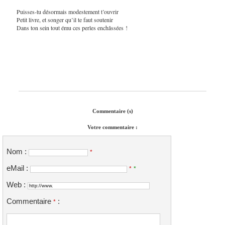
Puisses-tu désormais modestement t’ouvrir
Petit livre, et songer qu’il te faut soutenir
Dans ton sein tout ému ces perles enchâssées !
Commentaire (s)
Votre commentaire :
Nom :
*
eMail :
*
*
Web :
Commentaire
:
*