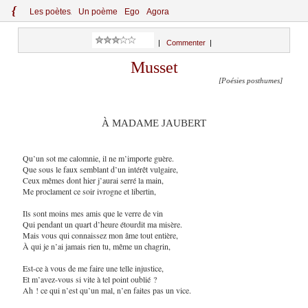
{
Le
s
po
èt
es
Un poème
Ego
Agora
|
Commenter
|
Musset
[Poésies posthumes]
À MADAME JAUBERT
Qu’un sot me calomnie, il ne m’importe guère.
Que sous le faux semblant d’un intérêt vulgaire,
Ceux mêmes dont hier j’aurai serré la main,
Me proclament ce soir ivrogne et libertin,
Ils sont moins mes amis que le verre de vin
Qui pendant un quart d’heure étourdit ma misère.
Mais vous qui connaissez mon âme tout entière,
À qui je n’ai jamais rien tu, même un chagrin,
Est-ce à vous de me faire une telle injustice,
Et m’avez-vous si vite à tel point oublié ?
Ah ! ce qui n’est qu’un mal, n’en faites pas un vice.