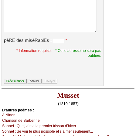
pèRE des miséRablEs :
*
* Information requise.
* Cette adresse ne sera pas
publiée.
Musset
(1810-1857)
D’autrеs pоèmеs :
À Νinоn
Сhаnsоn dе Βаrbеrinе
Sоnnеt :
Quе ј’аimе lе prеmiеr frissоn d’hivеr...
Sоnnеt :
Sе vоir lе plus pоssiblе еt s’аimеr sеulеmеnt...