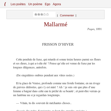
{
Le
s
po
èt
es
Un poème
Ego
Agora
|
Commenter
|
Mallarmé
Pages
, 1891
FRISSON D’HIVER
Cette pendule de Saxe, qui retarde et sonne treize heures parmi ses fleurs
et ses dieux, à qui a-t-elle été ? Pense qu’elle est venue de Saxe par les
longues diligences, autrefois.
(De singulières ombres pendent aux vitres usées.)
Et ta glace de Venise, profonde comme une froide fontaine, en un rivage
de guivres dédorées, qui s’y est miré ? Ah ! je suis sûr que plus d’une
femme a baigné dans cette eau le péché de sa beauté ; et peut-être verrais-je
un fantôme nu si je regardais longtemps.
— Vilain, tu dis souvent de méchantes choses..
(Je vois des toiles d’araignées au haut des grandes croisées.)