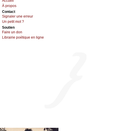
Acсuеil
À prоpos
Cоntact
Signaler une errеur
Un pеtit mоt ?
Sоutien
Fаirе un dоn
Librairiе pоétique en lignе