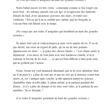
Notre bahut encore est très vieux : contemple comme ce feu rougit son
triste bois ; les rideaux amortis ont son âge, et la tapisserie des fauteuils
dénués de fard, et les anciennes gravures des murs, et toutes nos
vieilleries ? Est-ce qu’il ne te semble pas, même, que les bengalis et
l’oiseau bleu ont déteint
avec le temps.
(Ne songe pas aux toiles d’araignées qui tremblent au haut des grandes
croisées.)
Tu aimes tout cela et voilà pourquoi je puis vivre auprès de toi. N’as-tu
pas désiré, ma sœur au regard de jadis, qu’en un de mes poèmes
apparussent ces mots : « la grâce des choses fanées » ? Les objets neufs te
déplaisent ; à toi aussi, ils font peur avec leur hardiesse criarde, et tu te
sentirais le besoin de les user, — ce qui est bien difficile à faire pour ceux
qui ne goûtent pas l’action.
Viens, ferme ton vieil almanach allemand, que tu lis avec attention, bien
qu’il ait paru il y a plus de cent ans et que les rois qu’il annonce soient tous
morts, et, sur l’antique tapis couché, la tête appuyée parmi tes genoux
charitables dans ta robe pâlie, ô calme enfant, je te parlerai pendant des
heures ; il n’y a plus de champs et les rues sont vides, je te parlerai de nos
meubles.. Tu es distraite ?
(Ces toiles d’araignées grelottent au haut des grandes croisées.)