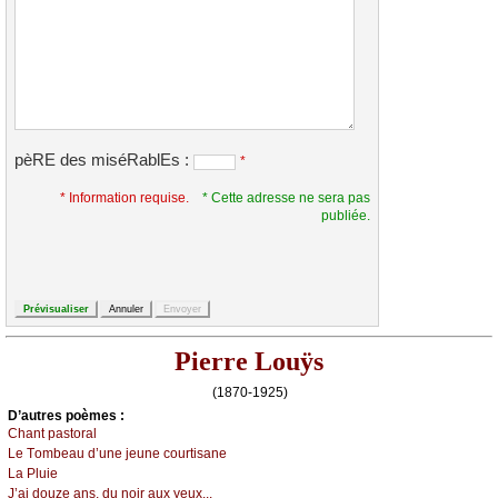
pèRE des miséRablEs :
*
* Information requise.
* Cette adresse ne sera pas
publiée.
Pierre Louÿs
(1870-1925)
D’autrеs pоèmеs :
Сhаnt pаstоrаl
Lе Τоmbеаu d’unе јеunе соurtisаnе
Lа Ρluiе
J’аi dоuzе аns, du nоir аuх уеuх...