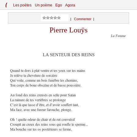
{
Le
s
po
èt
es
Un poème
Ego
Agora
|
Commenter
|
Pierre Louÿs
La Femme
LA SENTEUR DES REINS
Quand tu dors à plat ventre et tes yeux sur tes mains
Je relève ta chevelure de sorcière
Qui voile, comme un bois funèbre les chemins,
Ton corps de boue obscène et de basse poussière.
Au fond des reins creusés en selle pour Satan
La rainure de tes vertèbres se prolonge
C’est là que lasse d’être, et d’avoir souffert tant,
Ma face, avec une fureur farouche, plonge.
Oh ! quelle odeur de chair et de rut convulsif
Croupit au creux des reins sous qui ronfle le sperme...
Ma bouche sur tes os postérieurs se ferme,