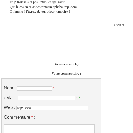
Et je froisse à ta peau mon visage lascif
Qui hume en râlant comme un éphèbe impubère
Ô femme ! l’âcreté de ton odeur lombaire !
6 février 91.
Commentaire (s)
Votre commentaire :
Nom :
*
eMail :
*
*
Web :
Commentaire
:
*