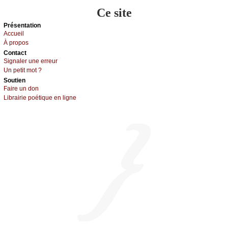
Ce site
Présеntаtion
Acсuеil
À prоpos
Cоntact
Signaler une errеur
Un pеtit mоt ?
Sоutien
Fаirе un dоn
Librairiе pоétique en lignе