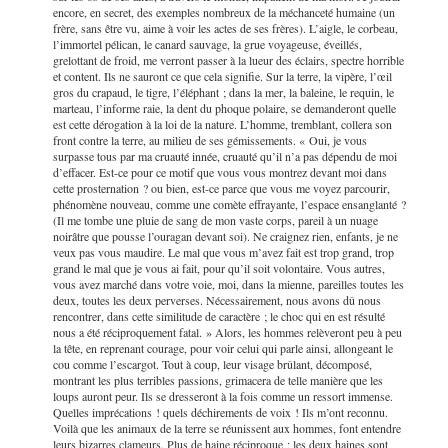
encore, en secret, des exemples nombreux de la méchanceté humaine (un
frère, sans être vu, aime à voir les actes de ses frères). L’aigle, le corbeau,
l’immortel pélican, le canard sauvage, la grue voyageuse, éveillés,
grelottant de froid, me verront passer à la lueur des éclairs, spectre horrible
et content. Ils
ne sauront ce que cela signifie. Sur la terre, la vipère, l’œil
gros du crapaud, le tigre, l’éléphant ; dans la mer, la baleine, le requin, le
marteau, l’informe raie, la dent du phoque polaire, se demanderont quelle
est cette dérogation à la loi de la nature. L’homme, tremblant, collera son
front contre la terre, au milieu de ses gémissements. « Oui, je vous
surpasse tous par ma cruauté innée, cruauté qu’il n’a pas dépendu de moi
d’effacer. Est-ce pour ce motif que vous vous montrez devant moi dans
cette prosternation ? ou bien, est-ce parce que vous me voyez parcourir,
phénomène nouveau, comme une comète effrayante, l’espace ensanglanté ?
(Il me tombe une pluie de sang de mon vaste corps, pareil à un nuage
noirâtre que pousse l’ouragan devant soi). Ne craignez rien, enfants, je ne
veux pas vous maudire. Le mal que vous m’avez fait est trop grand, trop
grand le mal que je vous ai fait, pour qu’il soit volontaire. Vous autres,
vous avez marché dans votre voie, moi, dans la mienne, pareilles toutes les
deux, toutes les deux perverses. Nécessairement, nous avons dû nous
rencontrer, dans cette similitude de caractère ; le choc qui en est résulté
nous a été réciproquement fatal. » Alors, les hommes relèveront peu à peu
la tête, en reprenant courage, pour voir celui qui parle ainsi, allongeant le
cou comme l’escargot. Tout à coup, leur visage brûlant, décomposé,
montrant les plus terribles passions, grimacera de telle manière que les
loups auront peur. Ils se
dresseront à la fois comme un ressort immense.
Quelles imprécations ! quels déchirements de voix ! Ils m’ont reconnu.
Voilà que les animaux de la terre se réunissent aux hommes, font entendre
leurs bizarres clameurs. Plus de haine réciproque ; les deux haines sont