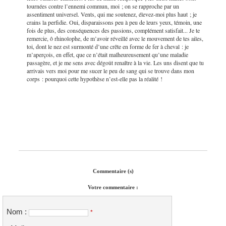
tournées contre l’ennemi commun, moi ; on se rapproche par un
assentiment universel. Vents, qui me soutenez, élevez-moi plus haut ; je
crains la perfidie. Oui, disparaissons peu à peu de leurs yeux, témoin, une
fois de plus, des conséquences des passions, complément satisfait... Je te
remercie, ô rhinolophe, de m’avoir réveillé avec le mouvement de tes ailes,
toi, dont le nez est surmonté d’une crête en forme de fer à cheval : je
m’aperçois, en effet, que ce n’était malheureusement qu’une maladie
passagère, et je me sens avec dégoût renaître à la vie. Les uns disent que tu
arrivais vers moi pour me sucer le peu de sang qui se trouve dans mon
corps : pourquoi cette hypothèse n’est-elle pas la réalité !
Commentaire (s)
Votre commentaire :
Nom :
*