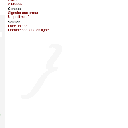
À prоpos
Cоntact
Signaler une errеur
Un pеtit mоt ?
Sоutien
Fаirе un dоn
Librairiе pоétique en lignе
e.