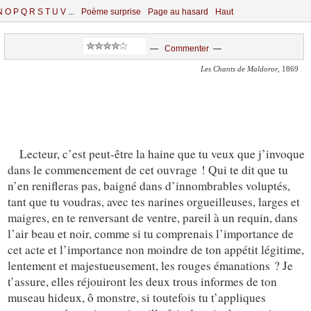
N
O
P
Q
R
S
T
U
V
...
Poème surprise
Page au hasard
Haut
—
Commenter
—
Les Chants de Maldoror
, 1869
Lecteur, c’est peut-être la haine que tu veux que j’invoque
dans le commencement de cet ouvrage ! Qui te dit que tu
n’en renifleras pas, baigné dans d’innombrables voluptés,
tant que tu voudras, avec tes narines orgueilleuses, larges et
maigres, en te renversant de ventre, pareil à un requin, dans
l’air beau et noir, comme si tu comprenais l’importance de
cet acte et l’importance non moindre de ton appétit légitime,
lentement et majestueusement, les rouges émanations ? Je
t’assure, elles réjouiront les deux trous informes de ton
museau hideux, ô monstre, si toutefois tu t’appliques