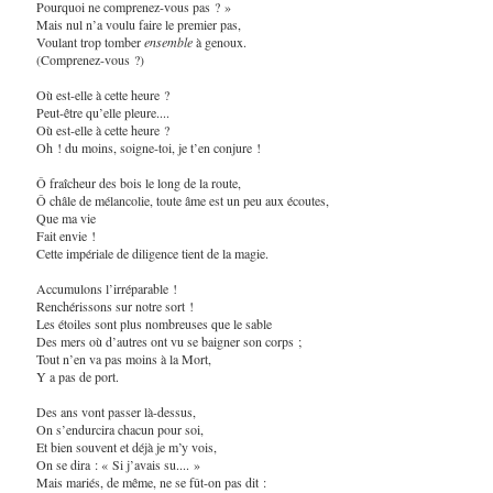
Pourquoi ne comprenez-vous pas ? »
Mais nul n’a voulu faire le premier pas,
Voulant trop tomber
ensemble
à genoux.
(Comprenez-vous ?)
Où est-elle à cette heure ?
Peut-être qu’elle pleure....
Où est-elle à cette heure ?
Oh ! du moins, soigne-toi, je t’en conjure !
Ô fraîcheur des bois le long de la route,
Ô châle de mélancolie, toute âme est un peu aux écoutes,
Que ma vie
Fait envie !
Cette impériale de diligence tient de la magie.
Accumulons l’irréparable !
Renchérissons sur notre sort !
Les étoiles sont plus nombreuses que le sable
Des mers où d’autres ont vu se baigner son corps ;
Tout n’en va pas moins à la Mort,
Y a pas de port.
Des ans vont passer là-dessus,
On s’endurcira chacun pour soi,
Et bien souvent et déjà je m’y vois,
On se dira : « Si j’avais su.... »
Mais mariés, de même, ne se fût-on pas dit :