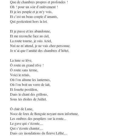
Que de chambres propres et profondes !
Oh ! pour un soir d’enlèvement !
Et je les peuple et je m’y vois,
Et c’est un beau couple d’amants,
Qui gesticulent hors la loi.
Et je passe et les abandonne,
Et me recouche face au ciel,
La route tourne, je suis Ariel,
Nul ne m’attend, je ne vais chez personne.
Je n’ai que l’amitié des chambres d’hôtel.
La lune se lève,
Ô route en grand rêve !
Ô route sans terme,
Voici le relais,
Où l’on allume les lanternes,
Où l’on boit un verre de lait,
Et fouette postillon,
Dans le chant des grillons,
Sous les étoiles de Juillet.
Ô clair de Lune,
Noce de feux de Bengale noyant mon infortune,
Les ombres des peupliers sur la route...
Le gave qui s’écoute,...
Qui s’écoute chanter,...
Dans ces inondations du fleuve Léthé,...