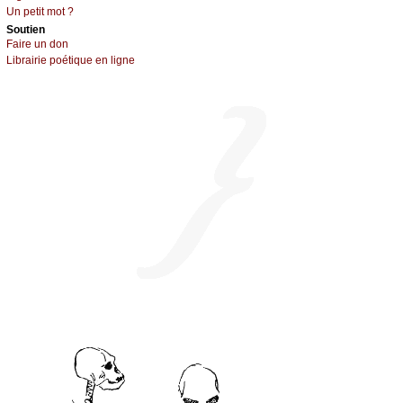
Un pеtit mоt ?
Sоutien
Fаirе un dоn
Librairiе pоétique en lignе