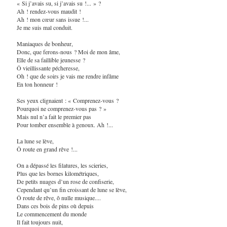
« Si j’avais su, si j’avais su !... » ?
Ah ! rendez-vous maudit !
Ah ! mon cœur sans issue !...
Je me suis mal conduit.
Maniaques de bonheur,
Donc, que ferons-nous ? Moi de mon âme,
Elle de sa faillible jeunesse ?
Ô vieillissante pécheresse,
Oh ! que de soirs je vais me rendre infâme
En ton honneur !
Ses yeux clignaient : « Comprenez-vous ?
Pourquoi ne comprenez-vous pas ? »
Mais nul n’a fait le premier pas
Pour tomber ensemble à genoux. Ah !...
La lune se lève,
Ô route en grand rêve !...
On a dépassé les filatures, les scieries,
Plus que les bornes kilométriques,
De petits nuages d’un rose de confiserie,
Cependant qu’un fin croissant de lune se lève,
Ô route de rêve, ô nulle musique....
Dans ces bois de pins où depuis
Le commencement du monde
Il fait toujours nuit,