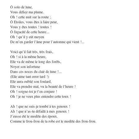
Ô solo de lune,
Vous défiez ma plume.
Oh ! cette nuit sur la route ;
Ô Étoiles, vous êtes à faire peur,
Vous y êtes toutes ! toutes !
Ô fugacité de cette heure...
Oh ! qu’il y eût moyen
De m’en garder l’âme pour l’automne qui vient !...
Voici qu’il fait très, très frais,
Oh ! si à la même heure,
Elle va de même le long des forêts,
Noyer son infortune
Dans ces noces du clair de lune !...
(Elle aime tant errer tard !)
Elle aura oublié son foulard,
Elle va prendre mal, vu la beauté de l’heure !
Oh ! soigne-toi je t’en conjure !
Oh ! je ne veux plus entendre cette toux !
Ah ! que ne suis-je tombé à tes genoux !
Ah ! que n’as-tu défailli à mes genoux !
J’eusse été le modèle des époux.
Comme le frou-frou de ta robe est le modèle des frou-frou.