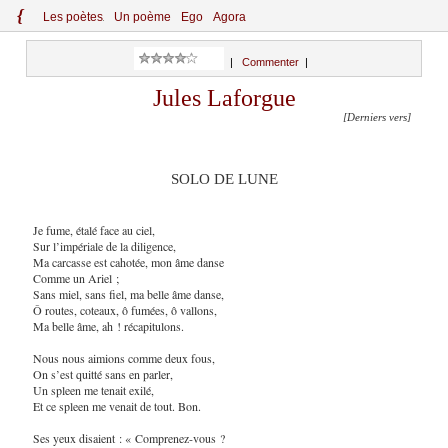
{
Le
s
po
èt
es
Un poème
Ego
Agora
|
Commenter
|
Jules Laforgue
[Derniers vers]
SOLO DE LUNE
Je fume, étalé face au ciel,
Sur l’impériale de la diligence,
Ma carcasse est cahotée, mon âme danse
Comme un Ariel ;
Sans miel, sans fiel, ma belle âme danse,
Ô routes, coteaux, ô fumées, ô vallons,
Ma belle âme, ah ! récapitulons.
Nous nous aimions comme deux fous,
On s’est quitté sans en parler,
Un spleen me tenait exilé,
Et ce spleen me venait de tout. Bon.
Ses yeux disaient : « Comprenez-vous ?