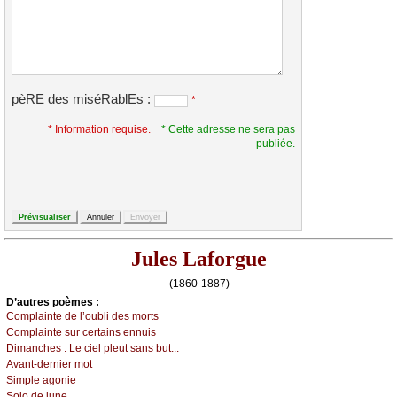
pèRE des miséRablEs :
*
* Information requise.
* Cette adresse ne sera pas
publiée.
Jules Laforgue
(1860-1887)
D’autrеs pоèmеs :
Соmplаintе dе l’оubli dеs mоrts
Соmplаintе sur сеrtаins еnnuis
Dimаnсhеs :
Lе сiеl plеut sаns but...
Αvаnt-dеrniеr mоt
Simplе аgоniе
Sоlо dе lunе