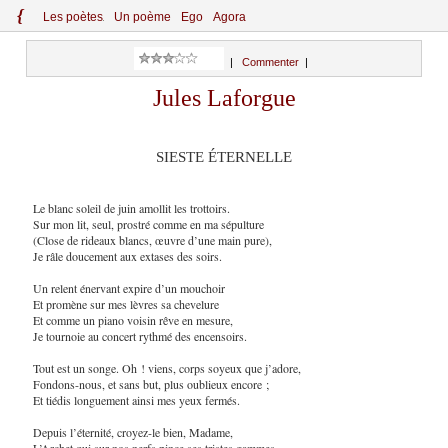
{
Le
s
po
èt
es
Un poème
Ego
Agora
|
Commenter
|
Jules Laforgue
SIESTE ÉTERNELLE
Le blanc soleil de juin amollit les trottoirs.
Sur mon lit, seul, prostré comme en ma sépulture
(Close de rideaux blancs, œuvre d’une main pure),
Je râle doucement aux extases des soirs.
Un relent énervant expire d’un mouchoir
Et promène sur mes lèvres sa chevelure
Et comme un piano voisin rêve en mesure,
Je tournoie au concert rythmé des encensoirs.
Tout est un songe. Oh ! viens, corps soyeux que j’adore,
Fondons-nous, et sans but, plus oublieux encore ;
Et tiédis longuement ainsi mes yeux fermés.
Depuis l’éternité, croyez-le bien, Madame,
L’Archet qui sur nos nerfs pince ses tristes gammes