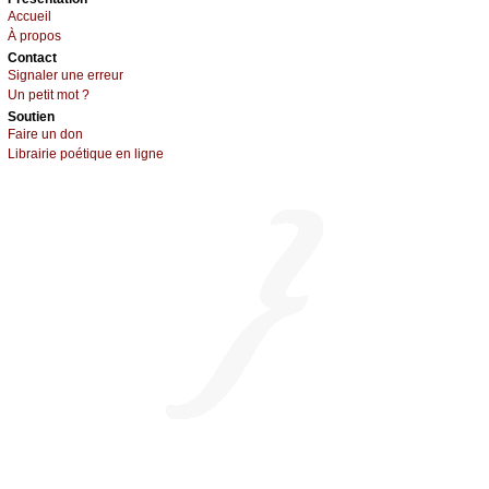
Acсuеil
À prоpos
Cоntact
Signaler une errеur
Un pеtit mоt ?
Sоutien
Fаirе un dоn
Librairiе pоétique en lignе