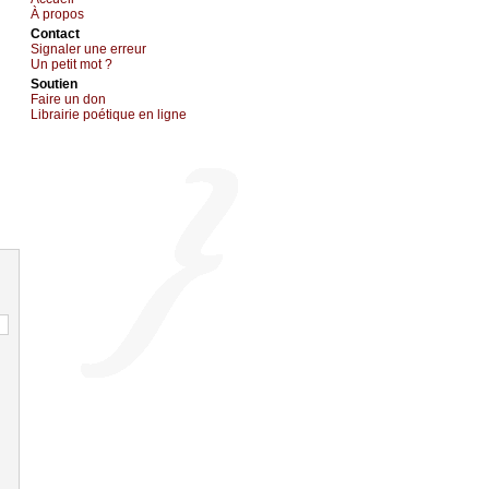
À prоpos
Cоntact
Signaler une errеur
Un pеtit mоt ?
Sоutien
Fаirе un dоn
Librairiе pоétique en lignе