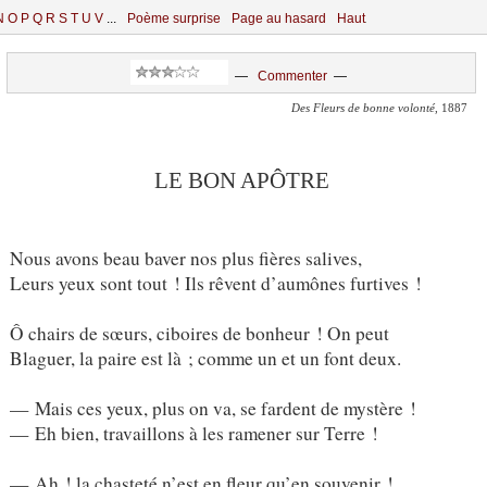
N
O
P
Q
R
S
T
U
V
...
Poème surprise
Page au hasard
Haut
—
Commenter
—
Des Fleurs de bonne volonté
, 1887
LE BON APÔTRE
Nous avons beau baver nos plus fières salives,
Leurs yeux sont tout ! Ils rêvent d’aumônes furtives !
Ô chairs de sœurs, ciboires de bonheur ! On peut
Blaguer, la paire est là ; comme un et un font deux.
— Mais ces yeux, plus on va, se fardent de mystère !
— Eh bien, travaillons à les ramener sur Terre !
— Ah ! la chasteté n’est en fleur qu’en souvenir !