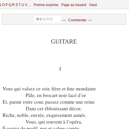
N
O
P
Q
R
S
T
U
V
...
Poème surprise
Page au hasard
Haut
—
Commenter
—
GUITARE
I
Vous qui valsez ce soir, fière et fine mondaine
Pâle, en brocart noir lacé d’or
Et, parmi votre cour, passez comme une reine
Dans cet éblouissant décor,
Riche, noble, enviée, exquisement aimée,
Vous, qui souvent à l’opéra,
Écoutez de profil, pur et calme camée,