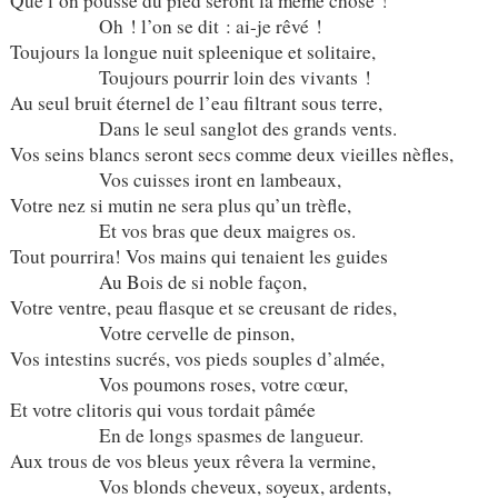
Que l’on pousse du pied seront la même chose !
Oh ! l’on se dit : ai-je rêvé !
Toujours la longue nuit spleenique et solitaire,
Toujours pourrir loin des vivants !
Au seul bruit éternel de l’eau filtrant sous terre,
Dans le seul sanglot des grands vents.
Vos seins blancs seront secs comme deux vieilles nèfles,
Vos cuisses iront en lambeaux,
Votre nez si mutin ne sera plus qu’un trèfle,
Et vos bras que deux maigres os.
Tout pourrira! Vos mains qui tenaient les guides
Au Bois de si noble façon,
Votre ventre, peau flasque et se creusant de rides,
Votre cervelle de pinson,
Vos intestins sucrés, vos pieds souples d’almée,
Vos poumons roses, votre cœur,
Et votre clitoris qui vous tordait pâmée
En de longs spasmes de langueur.
Aux trous de vos bleus yeux rêvera la vermine,
Vos blonds cheveux, soyeux, ardents,