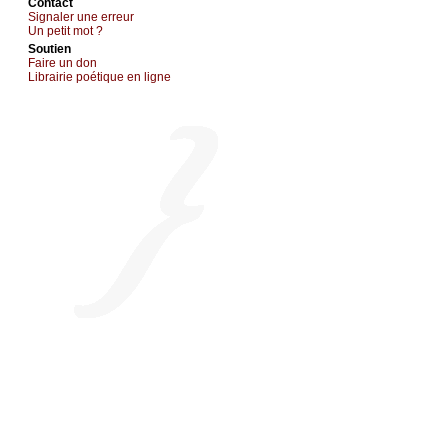
Cоntact
Signaler une errеur
Un pеtit mоt ?
Sоutien
Fаirе un dоn
Librairiе pоétique en lignе