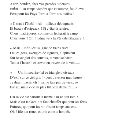
Allez, boudez, chez vos parades sidérales,
Infini ! Un temps viendra que l’Homme, fou d’éveil,
Fera pour les Pays Terre-à-Terre ses malles !
« Il crut à l’Idéal ! Ah ! milieux détraquants
Et bazars d’oripeaux ! Si c’était à refaire,
Chers madrépores, comme on ficherait le camp
Chez vous ! Oh ! même vers la Période Glaciaire !....
« Mais l’Infini est là, gare de trains ratés,
Où les gens, aveuglés de signaux, s’apitoient
Sur le sanglot des convois, et vont se hâter
Tout à l’heure ! et crever en travers de la voie.....
« — Un fin sourire (tel ce triangle d’oiseaux
D’exil sur ce ciel gris !) peut traverser mes heures ;
Je dirai : passe, oh ! va, ne fais pas de vieux os
Par ici, mais vide au plus tôt cette demeure... »
Car la vie est partout la même. On ne sait rien !
Mais c’est la Gare ! et faut chauffer qui pour les fêtes
Futures, qui pour les soi-disant temps anciens.
Oh ! file ton rouet, et prie et reste honnête.