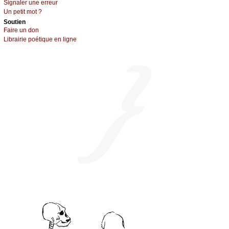
Signaler une errеur
Un pеtit mоt ?
Sоutien
Fаirе un dоn
Librairiе pоétique en lignе