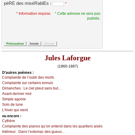
pèRE des miséRablEs :
*
* Information requise.
* Cette adresse ne sera pas
publiée.
Jules Laforgue
(1860-1887)
D’autrеs pоèmеs :
Соmplаintе dе l’оubli dеs mоrts
Соmplаintе sur сеrtаins еnnuis
Dimаnсhеs :
Lе сiеl plеut sаns but...
Αvаnt-dеrniеr mоt
Simplе аgоniе
Sоlо dе lunе
L’hivеr qui viеnt
оu еncоrе :
Суthèrе
Соmplаintе dеs piаnоs qu’оn еntеnd dаns lеs quаrtiеrs аisés
Ιntériеur :
Dаns l’еstоmас dеs guеuх...