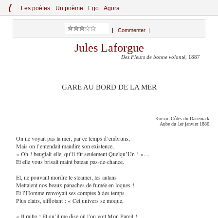
{
Le
s
po
èt
es
Un poème
Ego
Agora
|
Commenter
|
Jules Laforgue
Des Fleurs de bonne volonté
, 1887
GARE AU BORD DE LA MER
Korsör. Côtes du Danemark.
Aube du 1er janvier 1886.
On ne voyait pas la mer, par ce temps d’embruns,
Mais on l’entendait maudire son existence,
« Oh ! beuglait-elle, qu’il fût seulement Quelqu’Un ! »....
Et elle vous brisait maint bateau pas-de-chance.
Et, ne pouvant mordre le steamer, les autans
Mettaient nos beaux panaches de fumée en loques !
Et l’Homme renvoyait ses comptes à des temps
Plus clairs, sifflotant : « Cet univers se moque,
« Il raille ! Et qu’il me dise où l’on voit Mon Pareil !