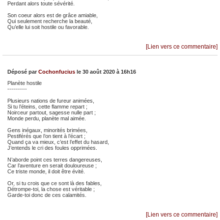
Perdant alors toute sévérité.
Son coeur alors est de grâce amiable,
Qui seulement recherche la beauté,
Qu’elle lui soit hostile ou favorable.
[Lien vers ce commentaire]
Déposé par
Cochonfucius
le 30 août 2020 à 16h16
Planète hostile
----------
Plusieurs nations de fureur animées,
Si tu l’éteins, cette flamme repart ;
Noirceur partout, sagesse nulle part ;
Monde perdu, planète mal aimée.
Gens inégaux, minorités brimées,
Pestiférés que l’on tient à l’écart ;
Quand ça va mieux, c’est l’effet du hasard,
J’entends le cri des foules opprimées.
N’aborde point ces terres dangereuses,
Car l’aventure en serait douloureuse ;
Ce triste monde, il doit être évité.
Or, si tu crois que ce sont là des fables,
Détrompe-toi, la chose est véritable ;
Garde-toi donc de ces calamités.
[Lien vers ce commentaire]