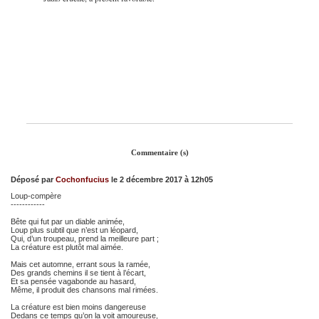
Commentaire (s)
Déposé par
Cochonfucius
le 2 décembre 2017 à 12h05
Loup-compère
------------
Bête qui fut par un diable animée,
Loup plus subtil que n’est un léopard,
Qui, d’un troupeau, prend la meilleure part ;
La créature est plutôt mal aimée.
Mais cet automne, errant sous la ramée,
Des grands chemins il se tient à l’écart,
Et sa pensée vagabonde au hasard,
Même, il produit des chansons mal rimées.
La créature est bien moins dangereuse
Dedans ce temps qu’on la voit amoureuse,