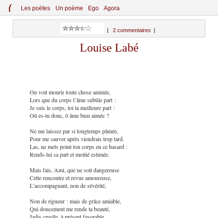
{
Le
s
po
èt
es
Un poème
Ego
Agora
|
2 commentaires
|
Louise Labé
On voit mourir toute chose animée,
Lors que du corps l’âme subtile part :
Je suis le corps, toi la meilleure part :
Où es-tu donc, ô âme bien aimée ?
Ne me laissez par si longtemps pâmée,
Pour me sauver après viendrais trop tard.
Las, ne mets point ton corps en ce hasard :
Rends-lui sa part et moitié estimée.
Mais fais, Ami, que ne soit dangereuse
Cette rencontre et revue amoureuse,
L’accompagnant, non de sévérité,
Non de rigueur : mais de grâce amiable,
Qui doucement me rende ta beauté,
Jadis cruelle, à présent favorable.