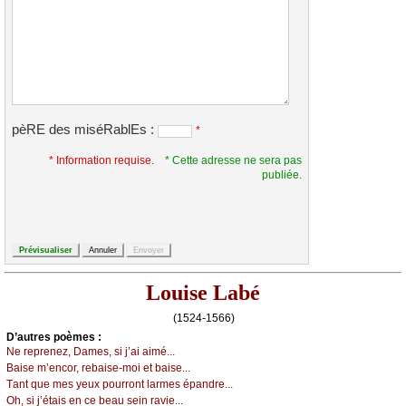
pèRE des miséRablEs :
*
* Information requise.
* Cette adresse ne sera pas
publiée.
Louise Labé
(1524-1566)
D’autrеs pоèmеs :
Νе rеprеnеz, Dаmеs, si ј’аi аimé...
Βаisе m’еnсоr, rеbаisе-mоi еt bаisе...
Τаnt quе mеs уеuх pоurrоnt lаrmеs épаndrе...
Οh, si ј’étаis еn се bеаu sеin rаviе...