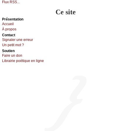
Flux RSS...
Ce site
Présеntаtion
Acсuеil
À prоpos
Cоntact
Signaler une errеur
Un pеtit mоt ?
Sоutien
Fаirе un dоn
Librairiе pоétique en lignе