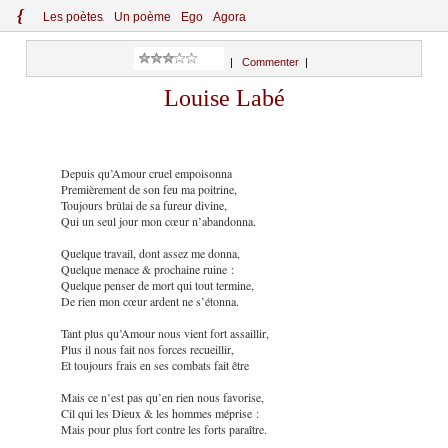
{
Le
s
po
èt
es
Un poème
Ego
Agora
|
Commenter
|
Louise Labé
Depuis qu’Amour cruel empoisonna
Premièrement de son feu ma poitrine,
Toujours brûlai de sa fureur divine,
Qui un seul jour mon cœur n’abandonna.
Quelque travail, dont assez me donna,
Quelque menace & prochaine ruine :
Quelque penser de mort qui tout termine,
De rien mon cœur ardent ne s’étonna.
Tant plus qu’Amour nous vient fort assaillir,
Plus il nous fait nos forces recueillir,
Et toujours frais en ses combats fait être
Mais ce n’est pas qu’en rien nous favorise,
Cil qui les Dieux & les hommes méprise :
Mais pour plus fort contre les forts paraître.