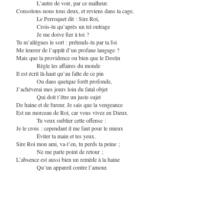
L’autre de voir, par ce malheur.
Consolons-nous tous deux, et reviens dans ta cage.
Le Perroquet dit : Sire Roi,
Crois-tu qu’après un tel outrage
Je me doive fier à toi ?
Tu m’allègues le sort : prétends-tu par ta foi
Me leurrer de l’appât d’un profane langage ?
Mais que la providence ou bien que le Destin
Règle les affaires du monde
Il est écrit là-haut qu’au faîte de ce pin
Ou dans quelque forêt profonde,
J’achèverai mes jours loin du fatal objet
Qui doit t’être un juste sujet
De haine et de fureur. Je sais que la vengeance
Est un morceau de Roi, car vous vivez en Dieux.
Tu veux oublier cette offense :
Je le crois : cependant il me faut pour le mieux
Éviter ta main et tes yeux.
Sire Roi mon ami, va-t’en, tu perds ta peine ;
Ne me parle point de retour ;
L’absence est aussi bien un remède à la haine
Qu’un appareil contre l’amour.