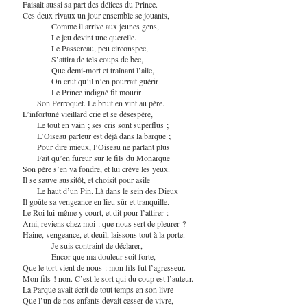
Faisait aussi sa part des délices du Prince.
Ces deux rivaux un jour ensemble se jouants,
Comme il arrive aux jeunes gens,
Le jeu devint une querelle.
Le Passereau, peu circonspec,
S’attira de tels coups de bec,
Que demi-mort et traînant l’aile,
On crut qu’il n’en pourrait guérir
Le Prince indigné fit mourir
Son Perroquet. Le bruit en vint au père.
L’infortuné vieillard crie et se désespère,
Le tout en vain ; ses cris sont superflus ;
L’Oiseau parleur est déjà dans la barque ;
Pour dire mieux, l’Oiseau ne parlant plus
Fait qu’en fureur sur le fils du Monarque
Son père s’en va fondre, et lui crève les yeux.
Il se sauve aussitôt, et choisit pour asile
Le haut d’un Pin. Là dans le sein des Dieux
Il goûte sa vengeance en lieu sûr et tranquille.
Le Roi lui-même y court, et dit pour l’attirer :
Ami, reviens chez moi : que nous sert de pleurer ?
Haine, vengeance, et deuil, laissons tout à la porte.
Je suis contraint de déclarer,
Encor que ma douleur soit forte,
Que le tort vient de nous : mon fils fut l’agresseur.
Mon fils ! non. C’est le sort qui du coup est l’auteur.
La Parque avait écrit de tout temps en son livre
Que l’un de nos enfants devait cesser de vivre,