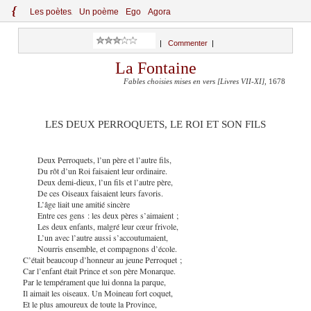
{
Le
s
po
èt
es
Un poème
Ego
Agora
|
Commenter
|
La Fontaine
Fables choisies mises en vers [Livres VII-XI]
, 1678
LES DEUX PERROQUETS, LE ROI ET SON FILS
Deux Perroquets, l’un père et l’autre fils,
Du rôt d’un Roi faisaient leur ordinaire.
Deux demi-dieux, l’un fils et l’autre père,
De ces Oiseaux faisaient leurs favoris.
L’âge liait une amitié sincère
Entre ces gens : les deux pères s’aimaient ;
Les deux enfants, malgré leur cœur frivole,
L’un avec l’autre aussi s’accoutumaient,
Nourris ensemble, et compagnons d’école.
C’était beaucoup d’honneur au jeune Perroquet ;
Car l’enfant était Prince et son père Monarque.
Par le tempérament que lui donna la parque,
Il aimait les oiseaux. Un Moineau fort coquet,
Et le plus amoureux de toute la Province,