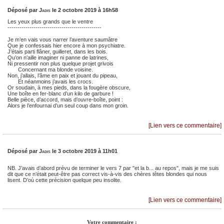
Déposé par
Jadis
le 2 octobre 2019 à 16h58
Les yeux plus grands que le ventre
-----------------------------------------------
Je m’en vais vous narrer l’aventure saumâtre
Que je confessais hier encore à mon psychiatre.
J’étais parti flâner, guilleret, dans les bois.
Qu’on n’aille imaginer ni panne de latrines,
Ni pressentir non plus quelque projet grivois
Concernant ma blonde voisine.
Non, j’allais, l’âme en paix et jouant du pipeau,
Et néanmoins j’avais les crocs.
Or soudain, à mes pieds, dans la fougère obscure,
Une boîte en fer-blanc d’un kilo de garbure !
Belle pièce, d’accord, mais d’ouvre-boîte, point :
Alors je l’enfournai d’un seul coup dans mon groin.
[Lien vers ce commentaire]
Déposé par
Jadis
le 3 octobre 2019 à 11h01
NB. J’avais d’abord prévu de terminer le vers 7 par "et la b... au repos", mais je me suis
dit que ce n’était peut-être pas correct vis-à-vis des chères têtes blondes qui nous
lisent. D’où cette précision quelque peu insolite.
[Lien vers ce commentaire]
Votre commentaire :