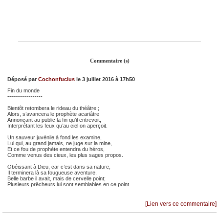
Commentaire (s)
Déposé par
Cochonfucius
le 3 juillet 2016 à 17h50
Fin du monde
------------------
Bientôt retombera le rideau du théâtre ;
Alors, s’avancera le prophète acariâtre
Annonçant au public la fin qu’il entrevoit,
Interprétant les feux qu’au ciel on aperçoit.
Un sauveur juvénile à fond les examine,
Lui qui, au grand jamais, ne juge sur la mine,
Et ce fou de prophète entendra du héros,
Comme venus des cieux, les plus sages propos.
Obéissant à Dieu, car c’est dans sa nature,
Il terminera là sa fougueuse aventure.
Belle barbe il avait, mais de cervelle point;
Plusieurs prêcheurs lui sont semblables en ce point.
[Lien vers ce commentaire]