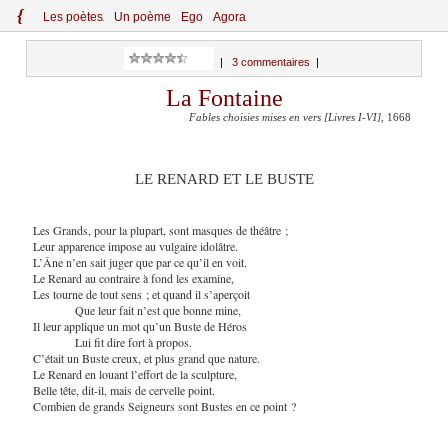
{
Le
s
po
èt
es
Un poème
Ego
Agora
|
3 commentaires
|
La Fontaine
Fables choisies mises en vers [Livres I-VI]
, 1668
LE RENARD ET LE BUSTE
Les Grands, pour la plupart, sont masques de théâtre ;
Leur apparence impose au vulgaire idolâtre.
L’Âne n’en sait juger que par ce qu’il en voit.
Le Renard au contraire à fond les examine,
Les tourne de tout sens ; et quand il s’aperçoit
Que leur fait n’est que bonne mine,
Il leur applique un mot qu’un Buste de Héros
Lui fit dire fort à propos.
C’était un Buste creux, et plus grand que nature.
Le Renard en louant l’effort de la sculpture,
Belle tête, dit-il, mais de cervelle point.
Combien de grands Seigneurs sont Bustes en ce point ?