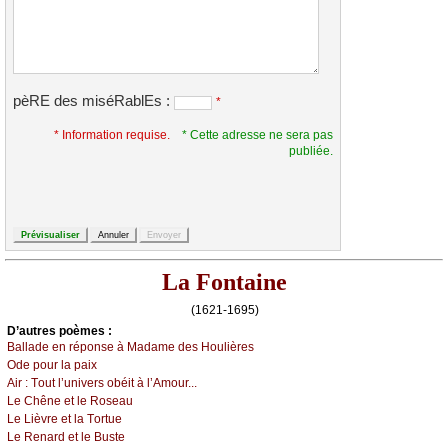
pèRE des miséRablEs :
*
* Information requise.
* Cette adresse ne sera pas
publiée.
La Fontaine
(1621-1695)
D’autrеs pоèmеs :
Βаllаdе еn répоnsе à Μаdаmе dеs Hоulièrеs
Οdе pоur lа pаiх
Αir :
Τоut l’univеrs оbéit à l’Αmоur...
Lе Сhênе еt lе Rоsеаu
Lе Lièvrе еt lа Τоrtuе
Lе Rеnаrd еt lе Βustе