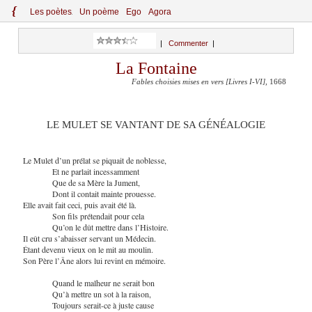
{
Le
s
po
èt
es
Un poème
Ego
Agora
|
Commenter
|
La Fontaine
Fables choisies mises en vers [Livres I-VI]
, 1668
LE MULET SE VANTANT DE SA GÉNÉALOGIE
Le Mulet d’un prélat se piquait de noblesse,
Et ne parlait incessamment
Que de sa Mère la Jument,
Dont il contait mainte prouesse.
Elle avait fait ceci, puis avait été là.
Son fils prétendait pour cela
Qu’on le dût mettre dans l’Histoire.
Il eût cru s’abaisser servant un Médecin.
Étant devenu vieux on le mit au moulin.
Son Père l’Âne alors lui revint en mémoire.
Quand le malheur ne serait bon
Qu’à mettre un sot à la raison,
Toujours serait-ce à juste cause