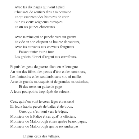
Avec les dix pages qui vont à pied
Chaussés de souliers fins à la poulaine
Et qui racontent des histoires de cour
Sur les vieux seigneurs estropiés
Et sur les jeunes châtelaines.
Avec la reine qui se penche vers un gueux
Et vide en son chapeau sa bourse de velours,
Avec les suivants aux chevaux fougueux
Faisant tinter tour à tour
Les grelots d’or et d’argent aux carrefours.
Et puis les gens de guerre allant en Allemagne
Au son des fifres, des peaux d’âne et des tambours,
Les fantassins et les soudards sans sou ni maille,
Avec de grands mousquets et de grandes moustaches,
Et des roses en guise de gage
À leurs pourpoints trop râpés de velours.
Ceux qui s’en vont le cœur léger et rassasié
En leurs habits percés de balles et de trous,
Ceux qui s’en vont vers le trépas,
Monsieur de la Palice et ses quat’-z-officiers,
Monsieur de Malborough et ses quatre beaux pages,
Monsieur de Malborough qui ne reviendra pas.
Et puis ceux des villages,