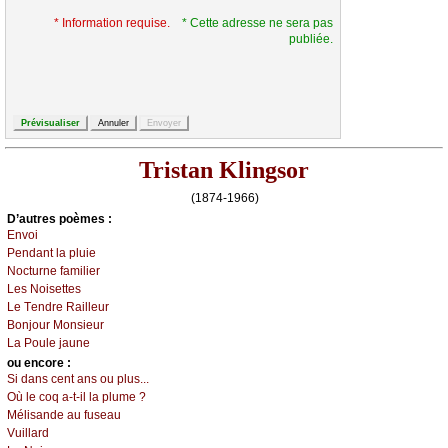
* Information requise.
* Cette adresse ne sera pas
publiée.
Tristan Klingsor
(1874-1966)
D’autrеs pоèmеs :
Εnvоi
Ρеndаnt lа pluiе
Νосturnе fаmiliеr
Lеs Νоisеttеs
Lе Τеndrе Rаillеur
Βоnјоur Μоnsiеur
Lа Ρоulе јаunе
оu еncоrе :
Si dаns сеnt аns оu plus...
Οù lе соq а-t-il lа plumе ?
Μélisаndе аu fusеаu
Vuillаrd