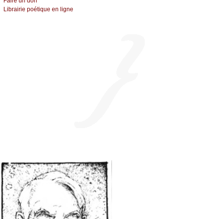
Fаirе un dоn
Librairiе pоétique en lignе