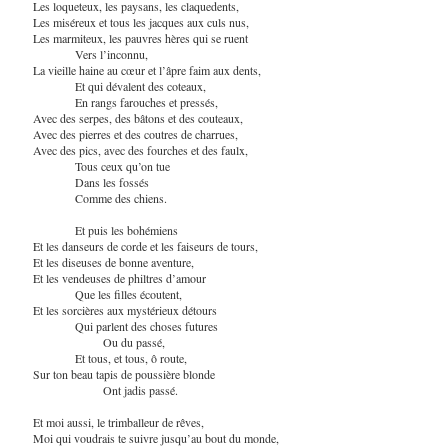
Les loqueteux, les paysans, les claquedents,
Les miséreux et tous les jacques aux culs nus,
Les marmiteux, les pauvres hères qui se ruent
Vers l’inconnu,
La vieille haine au cœur et l’âpre faim aux dents,
Et qui dévalent des coteaux,
En rangs farouches et pressés,
Avec des serpes, des bâtons et des couteaux,
Avec des pierres et des coutres de charrues,
Avec des pics, avec des fourches et des faulx,
Tous ceux qu’on tue
Dans les fossés
Comme des chiens.
Et puis les bohémiens
Et les danseurs de corde et les faiseurs de tours,
Et les diseuses de bonne aventure,
Et les vendeuses de philtres d’amour
Que les filles écoutent,
Et les sorcières aux mystérieux détours
Qui parlent des choses futures
Ou du passé,
Et tous, et tous, ô route,
Sur ton beau tapis de poussière blonde
Ont jadis passé.
Et moi aussi, le trimballeur de rêves,
Moi qui voudrais te suivre jusqu’au bout du monde,