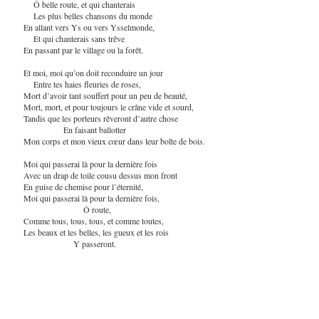
Ô belle route, et qui chanterais
Les plus belles chansons du monde
En allant vers Ys ou vers Ysselmonde,
Et qui chanterais sans trêve
En passant par le village ou la forêt.
Et moi, moi qu’on doit reconduire un jour
Entre tes haies fleuries de roses,
Mort d’avoir tant souffert pour un peu de beauté,
Mort, mort, et pour toujours le crâne vide et sourd,
Tandis que les porteurs rêveront d’autre chose
En faisant ballotter
Mon corps et mon vieux cœur dans leur boîte de bois.
Moi qui passerai là pour la dernière fois
Avec un drap de toile cousu dessus mon front
En guise de chemise pour l’éternité,
Moi qui passerai là pour la dernière fois,
Ô route,
Comme tous, tous, tous, et comme toutes,
Les beaux et les belles, les gueux et les rois
Y passeront.