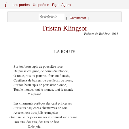
{
Le
s
po
èt
es
Un poème
Ego
Agora
|
Commenter
|
Tristan Klingsor
Poèmes de Bohême
, 1913
LA ROUTE
Sur ton beau tapis de poussière rose,
De poussière grise, de poussière blonde,
Ô route, rois ou pauvres, fous ou fiancés,
Cueilleurs de baisers ou cueilleurs de roses,
Sur ton beau tapis de poussière blonde,
Tout le monde, tout le monde, tout le monde
Y a passé.
Les charmants cortèges des cent princesses
Sur leurs haquenées chamarrées de soie
Avec en tête trois jolis trompettes
Gonflant leurs joues rouges et sonnant sans cesse
Des airs, des airs, des airs de fête
Et de joie.