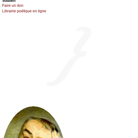
Sоutien
Fаirе un dоn
Librairiе pоétique en lignе