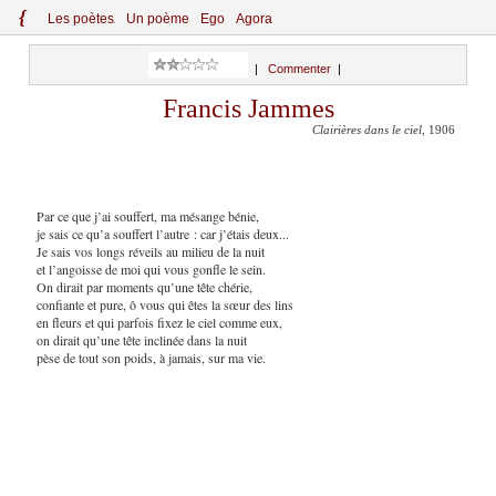
{
Le
s
po
èt
es
Un poème
Ego
Agora
|
Commenter
|
Francis Jammes
Clairières dans le ciel
, 1906
Par ce que j’ai souffert, ma mésange bénie,
je sais ce qu’a souffert l’autre : car j’étais deux...
Je sais vos longs réveils au milieu de la nuit
et l’angoisse de moi qui vous gonfle le sein.
On dirait par moments qu’une tête chérie,
confiante et pure, ô vous qui êtes la sœur des lins
en fleurs et qui parfois fixez le ciel comme eux,
on dirait qu’une tête inclinée dans la nuit
pèse de tout son poids, à jamais, sur ma vie.