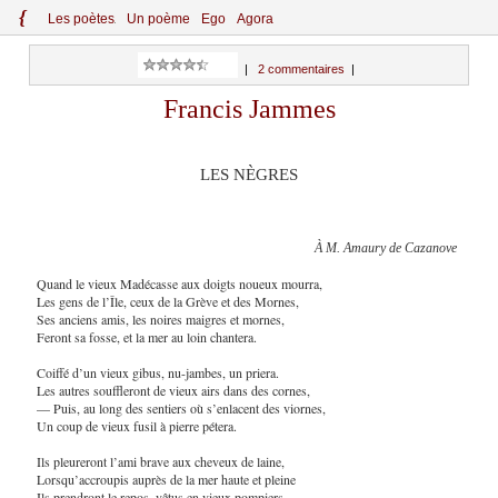
{
Le
s
po
èt
es
Un poème
Ego
Agora
|
2 commentaires
|
Francis Jammes
LES NÈGRES
À M. Amaury de Cazanove
Quand le vieux Madécasse aux doigts noueux mourra,
Les gens de l’Île, ceux de la Grève et des Mornes,
Ses anciens amis, les noires maigres et mornes,
Feront sa fosse, et la mer au loin chantera.
Coiffé d’un vieux gibus, nu-jambes, un priera.
Les autres souffleront de vieux airs dans des cornes,
— Puis, au long des sentiers où s’enlacent des viornes,
Un coup de vieux fusil à pierre pétera.
Ils pleureront l’ami brave aux cheveux de laine,
Lorsqu’accroupis auprès de la mer haute et pleine
Ils prendront le repos, vêtus en vieux pompiers,