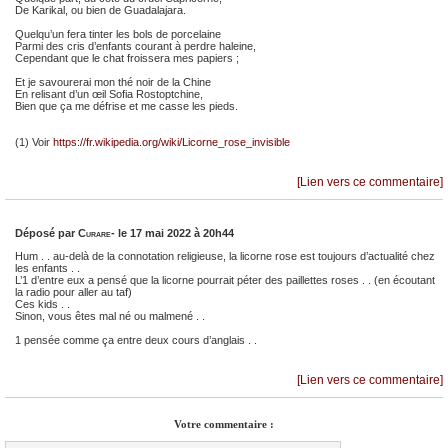
De Karikal, ou bien de Guadalajara.
Quelqu’un fera tinter les bols de porcelaine
Parmi des cris d’enfants courant à perdre haleine,
Cependant que le chat froissera mes papiers ;
Et je savourerai mon thé noir de la Chine
En relisant d’un œil Sofia Rostoptchine,
Bien que ça me défrise et me casse les pieds.
(1) Voir
https://fr.wikipedia.org/wiki/Licorne_rose_invisible
[Lien vers ce commentaire]
Déposé par
Curare-
le 17 mai 2022 à 20h44
Hum . . au-delà de la connotation religieuse, la licorne rose est toujours d’actualité chez
les enfants . .
L’1 d’entre eux a pensé que la licorne pourrait péter des paillettes roses . . (en écoutant
la radio pour aller au taf)
Ces kids . .
Sinon, vous êtes mal né ou malmené . .
1 pensée comme ça entre deux cours d’anglais . .
[Lien vers ce commentaire]
Votre commentaire :