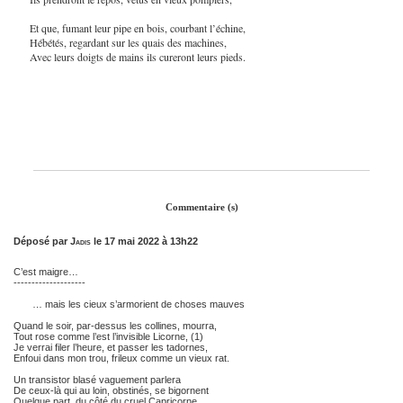
Et que, fumant leur pipe en bois, courbant l’échine,
Hébétés, regardant sur les quais des machines,
Avec leurs doigts de mains ils cureront leurs pieds.
Commentaire (s)
Déposé par
Jadis
le 17 mai 2022 à 13h22
C’est maigre…
--------------------
… mais les cieux s’armorient de choses mauves
Quand le soir, par-dessus les collines, mourra,
Tout rose comme l’est l’invisible Licorne, (1)
Je verrai filer l’heure, et passer les tadornes,
Enfoui dans mon trou, frileux comme un vieux rat.
Un transistor blasé vaguement parlera
De ceux-là qui au loin, obstinés, se bigornent
Quelque part, du côté du cruel Capricorne,