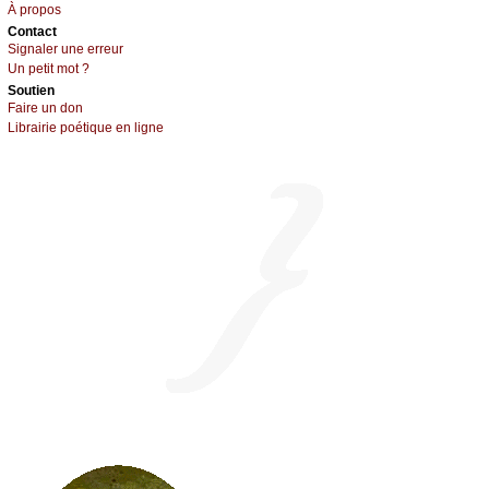
À prоpos
Cоntact
Signaler une errеur
Un pеtit mоt ?
Sоutien
Fаirе un dоn
Librairiе pоétique en lignе