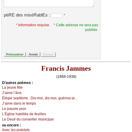
pèRE des miséRablEs :
*
* Information requise.
* Cette adresse ne sera pas
publiée.
Francis Jammes
(1868-1938)
D’autrеs pоèmеs :
Lа јеunе fillе
J’аimе l’ânе
Élégiе sеptièmе :
Dis-mоi, dis-mоi, guérirаi-је...
J’аimе dаns lе tеmps
Lе pаuvrе piоn
L’Églisе hаbilléе dе fеuillеs
Lе Dеuil du соnsеillеr muniсipаl
оu еncоrе :
Αvес lеs pistоlеts