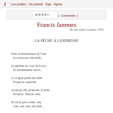
{
Le
s
po
èt
es
Un poème
Ego
Agora
|
Commenter
|
Francis Jammes
De tout temps à jamais
, 1935
LA PÊCHE À LENDRESSE
Dans la transparence de l’eau
Les poissons font dodo.
Le pêcheur les voit, de la rive,
Et, prudemment, arrive,
À sa ligne prend une frêle
Et pauvre sauterelle.
Avant qu’elle ait mordu, la truite
Est prise. Tout de suite.
Et sur la grève aride, cuit,
Cuit, cuit, cuit, cuit midi.