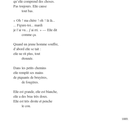
qu’elle comprend des choses.
Pas toujours. Elle cause
tout bas.
« Oh ! ma chère ! oh ! là là...
... Figure-toi... mardi
je l’ai vu... j’ai rri. » — Elle dit
comme ça.
Quand un jeune homme souffre,
d’abord elle se tait :
elle ne rit plus, tout
étonnée.
Dans les petits chemins
elle remplit ses mains
de piquants de bruyères,
de fougères.
Elle est grande, elle est blanche,
elle a des bras très doux.
Elle est très droite et penche
le cou.
1889.