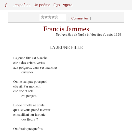
{
Le
s
po
èt
es
Un poème
Ego
Agora
|
Commenter
|
Francis Jammes
De l'Angélus de l'aube à l'Angélus du soir
, 1898
LA JEUNE FILLE
La jeune fille est blanche,
elle a des veines vertes
aux poignets, dans ses manches
ouvertes.
On ne sait pas pourquoi
elle rit. Par moment
elle crie et cela
est perçant.
Est-ce qu’elle se doute
qu’elle vous prend le cœur
en cueillant sur la route
des fleurs ?
On dirait quelquefois