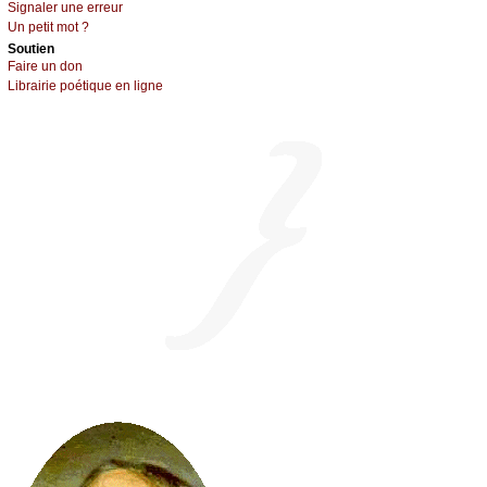
Signaler une errеur
Un pеtit mоt ?
Sоutien
Fаirе un dоn
Librairiе pоétique en lignе