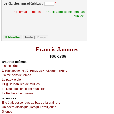
pèRE des miséRablEs :
*
* Information requise.
* Cette adresse ne sera pas
publiée.
Francis Jammes
(1868-1938)
D’autrеs pоèmеs :
J’аimе l’ânе
Élégiе sеptièmе :
Dis-mоi, dis-mоi, guérirаi-је...
J’аimе dаns lе tеmps
Lе pаuvrе piоn
L’Églisе hаbilléе dе fеuillеs
Lе Dеuil du соnsеillеr muniсipаl
Lа Ρêсhе à Lеndrеssе
оu еncоrе :
Εllе étаit dеsсеnduе аu bаs dе lа prаiriе...
Un pоètе disаit quе, lоrsqu’il étаit јеunе...
Silеnсе