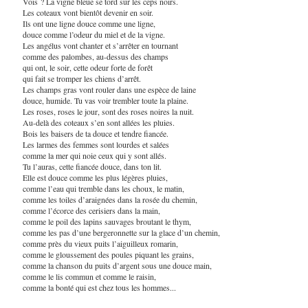
Vois ? La vigne bleue se tord sur les ceps noirs.
Les coteaux vont bientôt devenir en soir.
Ils ont une ligne douce comme une ligne,
douce comme l’odeur du miel et de la vigne.
Les angélus vont chanter et s’arrêter en tournant
comme des palombes, au-dessus des champs
qui ont, le soir, cette odeur forte de forêt
qui fait se tromper les chiens d’arrêt.
Les champs gras vont rouler dans une espèce de laine
douce, humide. Tu vas voir trembler toute la plaine.
Les roses, roses le jour, sont des roses noires la nuit.
Au-delà des coteaux s’en sont allées les pluies.
Bois les baisers de ta douce et tendre fiancée.
Les larmes des femmes sont lourdes et salées
comme la mer qui noie ceux qui y sont allés.
Tu l’auras, cette fiancée douce, dans ton lit.
Elle est douce comme les plus légères pluies,
comme l’eau qui tremble dans les choux, le matin,
comme les toiles d’araignées dans la rosée du chemin,
comme l’écorce des cerisiers dans la main,
comme le poil des lapins sauvages broutant le thym,
comme les pas d’une bergeronnette sur la glace d’un chemin,
comme près du vieux puits l’aiguilleux romarin,
comme le gloussement des poules piquant les grains,
comme la chanson du puits d’argent sous une douce main,
comme le lis commun et comme le raisin,
comme la bonté qui est chez tous les hommes...