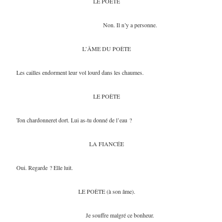
LE POÈTE
Non. Il n’y a personne.
L’ÂME DU POÈTE
Les cailles endorment leur vol lourd dans les chaumes.
LE POÈTE
Ton chardonneret dort. Lui as-tu donné de l’eau ?
LA FIANCÉE
Oui. Regarde ? Elle luit.
LE POÈTE (à son âme).
Je souffre malgré ce bonheur.