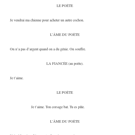
LE POÈTE
Je vendrai ma chienne pour acheter un autre cochon.
L’ÂME DU POÈTE
On n’a pas d’argent quand on a du génie. On souffre.
LA FIANCÉE (au poète).
Je t’aime.
LE POÈTE
Je t’aime. Ton corsage bat. Tu es pâle.
L’ÂME DU POÈTE