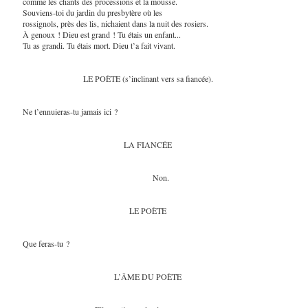
comme les chants des processions et la mousse.
Souviens-toi du jardin du presbytère où les
rossignols, près des lis, nichaient dans la nuit des rosiers.
À genoux ! Dieu est grand ! Tu étais un enfant...
Tu as grandi. Tu étais mort. Dieu t’a fait vivant.
LE POÈTE (s’inclinant vers sa fiancée).
Ne t’ennuieras-tu jamais ici ?
LA FIANCÉE
Non.
LE POÈTE
Que feras-tu ?
L’ÂME DU POÈTE