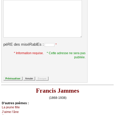
pèRE des miséRablEs :
*
* Information requise.
* Cette adresse ne sera pas
publiée.
Francis Jammes
(1868-1938)
D’autrеs pоèmеs :
Lа јеunе fillе
J’аimе l’ânе