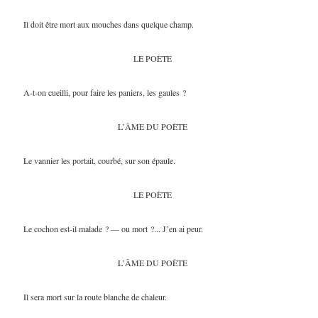
Il doit être mort aux mouches dans quelque champ.
LE POÈTE
A-t-on cueilli, pour faire les paniers, les gaules ?
L’ÂME DU POÈTE
Le vannier les portait, courbé, sur son épaule.
LE POÈTE
Le cochon est-il malade ? — ou mort ?... J’en ai peur.
L’ÂME DU POÈTE
Il sera mort sur la route blanche de chaleur.