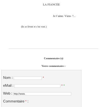
LA FIANCÉE
Je t’aime. Viens ?...
(Ils se lèvent et s’en vont.)
Commentaire (s)
Votre commentaire :
Nom :
*
eMail :
*
*
Web :
Commentaire
:
*