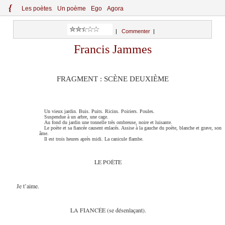
{
Le
s
po
èt
es
Un poème
Ego
Agora
|
Commenter
|
Francis Jammes
FRAGMENT : SCÈNE DEUXIÈME
Un vieux jardin. Buis. Puits. Ricins. Poiriers. Poules.
Suspendue à un arbre, une cage.
Au fond du jardin une tonnelle très ombreuse, noire et luisante.
Le poète et sa fiancée causent enlacés. Assise à la gauche du poète, blanche et grave, son
âme.
Il est trois heures après midi. La canicule flambe.
LE POÈTE
Je t’aime.
LA FIANCÉE (se désenlaçant).