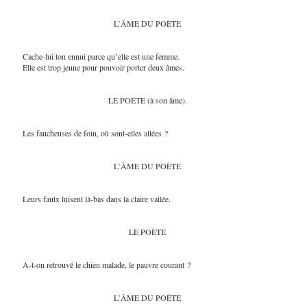
L’ÂME DU POÈTE
Cache-lui ton ennui parce qu’elle est une femme.
Elle est trop jeune pour pouvoir porter deux âmes.
LE POÈTE (à son âme).
Les faucheuses de foin, où sont-elles allées ?
L’ÂME DU POÈTE
Leurs faulx luisent là-bas dans la claire vallée.
LE POÈTE
A-t-on retrouvé le chien malade, le pauvre courant ?
L’ÂME DU POÈTE