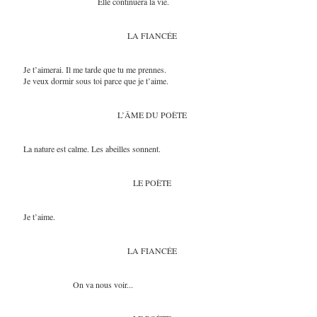
Elle continuera la vie.
LA FIANCÉE
Je t’aimerai. Il me tarde que tu me prennes.
Je veux dormir sous toi parce que je t’aime.
L’ÂME DU POÈTE
La nature est calme. Les abeilles sonnent.
LE POÈTE
Je t’aime.
LA FIANCÉE
On va nous voir...