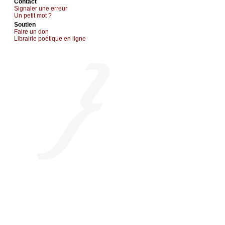
Cоntact
Signaler une errеur
Un pеtit mоt ?
Sоutien
Fаirе un dоn
Librairiе pоétique en lignе