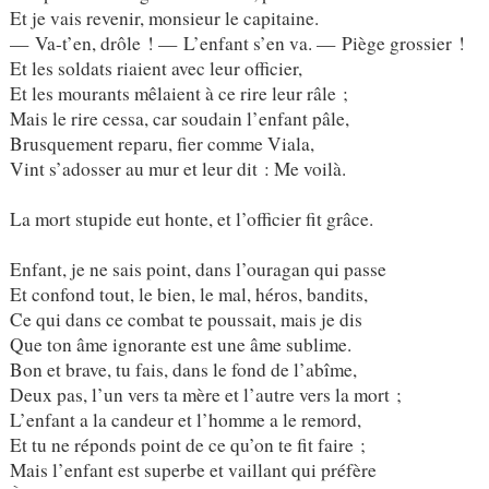
Et je vais revenir, monsieur le capitaine.
— Va-t’en, drôle ! — L’enfant s’en va. — Piège grossier !
Et les soldats riaient avec leur officier,
Et les mourants mêlaient à ce rire leur râle ;
Mais le rire cessa, car soudain l’enfant pâle,
Brusquement reparu, fier comme Viala,
Vint s’adosser au mur et leur dit : Me voilà.
La mort stupide eut honte, et l’officier fit grâce.
Enfant, je ne sais point, dans l’ouragan qui passe
Et confond tout, le bien, le mal, héros, bandits,
Ce qui dans ce combat te poussait, mais je dis
Que ton âme ignorante est une âme sublime.
Bon et brave, tu fais, dans le fond de l’abîme,
Deux pas, l’un vers ta mère et l’autre vers la mort ;
L’enfant a la candeur et l’homme a le remord,
Et tu ne réponds point de ce qu’on te fit faire ;
Mais l’enfant est superbe et vaillant qui préfère