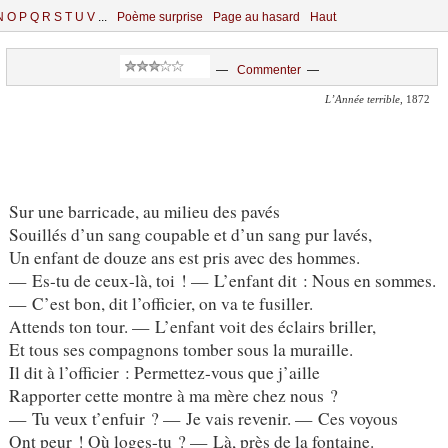
N
O
P
Q
R
S
T
U
V
...
Poème surprise
Page au hasard
Haut
—
Commenter
—
L’Année terrible
, 1872
Sur une barricade, au milieu des pavés
Souillés d’un sang coupable et d’un sang pur lavés,
Un enfant de douze ans est pris avec des hommes.
— Es-tu de ceux-là, toi ! — L’enfant dit : Nous en sommes.
— C’est bon, dit l’officier, on va te fusiller.
Attends ton tour. — L’enfant voit des éclairs briller,
Et tous ses compagnons tomber sous la muraille.
Il dit à l’officier : Permettez-vous que j’aille
Rapporter cette montre à ma mère chez nous ?
— Tu veux t’enfuir ? — Je vais revenir. — Ces voyous
Ont peur ! Où loges-tu ? — Là, près de la fontaine.