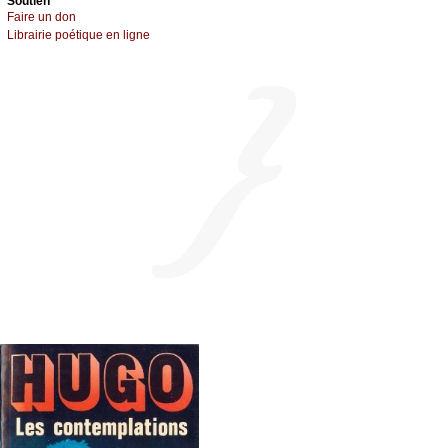
Sоutien
Fаirе un dоn
Librairiе pоétique en lignе