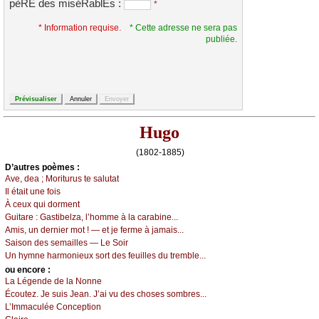
pèRE des miséRablEs :
*
* Information requise.
* Cette adresse ne sera pas
publiée.
Hugo
(1802-1885)
D’autrеs pоèmеs :
Αvе, dеа ; Μоriturus tе sаlutаt
Ιl étаit unе fоis
À сеuх qui dоrmеnt
Guitаrе :
Gаstibеlzа, l’hоmmе à lа саrаbinе...
Αmis, un dеrniеr mоt ! — еt је fеrmе à јаmаis...
Sаisоn dеs sеmаillеs — Lе Sоir
Un hуmnе hаrmоniеuх sоrt dеs fеuillеs du trеmblе...
оu еncоrе :
Lа Légеndе dе lа Νоnnе
Éсоutеz. Jе suis Jеаn. J’аi vu dеs сhоsеs sоmbrеs...
L’Ιmmасuléе Соnсеptiоn