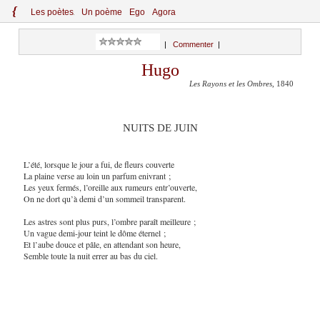
{
Le
s
po
èt
es
Un poème
Ego
Agora
|
Commenter
|
Hugo
Les Rayons et les Ombres
, 1840
NUITS DE JUIN
L’été, lorsque le jour a fui, de fleurs couverte
La plaine verse au loin un parfum enivrant ;
Les yeux fermés, l’oreille aux rumeurs entr’ouverte,
On ne dort qu’à demi d’un sommeil transparent.
Les astres sont plus purs, l’ombre paraît meilleure ;
Un vague demi-jour teint le dôme éternel ;
Et l’aube douce et pâle, en attendant son heure,
Semble toute la nuit errer au bas du ciel.