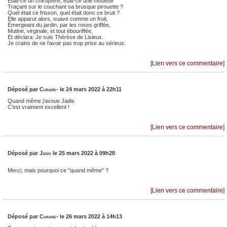
Etait-ce un chiroptère, était-ce une mouette
Traçant sur le couchant sa brusque pirouette ?
Quel était ce frisson, quel était donc ce bruit ?
Elle apparut alors, suave comme un fruit,
Émergeant du jardin, par les roses griffée,
Mutine, virginale, et tout ébouriffée,
Et déclara: Je suis Thérèse de Lisieux.
Je crains de ne l’avoir pas trop prise au sérieux.
[Lien vers ce commentaire]
Déposé par
Curare-
le 24 mars 2022 à 22h11
Quand même j’avoue Jadis
C’est vraiment excellent !
[Lien vers ce commentaire]
Déposé par
Jadis
le 25 mars 2022 à 09h28
Merci, mais pourquoi ce "quand même" ?
[Lien vers ce commentaire]
Déposé par
Curare-
le 26 mars 2022 à 14h13