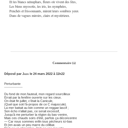
Et les blancs nénuphars, fleurs où vivent des fées,
Les bleus myosotis, les iris, les nymphées,
Penchés et frissonnants, mirent leurs sombres yeux
Dans de vagues miroirs, clairs et mystérieux.
Commentaire (s)
Déposé par
Jadis
le 24 mars 2022 à 11h22
Perturbante
----------------
Du fond de mon fauteuil, mon regard sourcilleux
Errait par la fenêtre ouverte sur les cieux.
On était fin juillet, c’était la Canicule,
(Quel que soit l’à-propos de ce C majuscule).
La mer battait au loin comme un reggae lascif ;
Son écho n’allait pas, ce serait excessif,
Jusqu’à me perturber la région du bas-ventre,
Mais ces chauds soirs d’été, parfois ça déconcentre
— Car nous sommes enfin tous pécheurs ici-bas
Et j’en avais un peu marre du célibat.