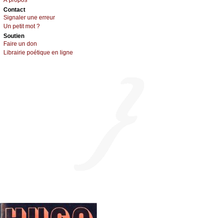
À prоpos
Cоntact
Signaler une errеur
Un pеtit mоt ?
Sоutien
Fаirе un dоn
Librairiе pоétique en lignе