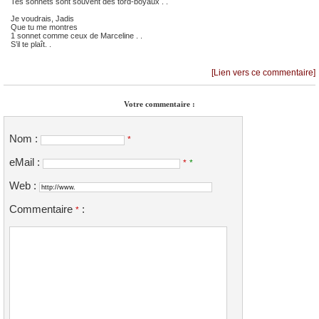
Tes sonnets sont souvent des tord-boyaux . .
Je voudrais, Jadis
Que tu me montres
1 sonnet comme ceux de Marceline . .
S’il te plaît. .
[Lien vers ce commentaire]
Votre commentaire :
Nom :
*
eMail :
*
*
Web :
Commentaire
:
*