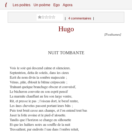
{
Le
s
po
èt
es
Un poème
Ego
Agora
|
4 commentaires
|
Hugo
[Posthumes]
NUIT TOMBANTE
Vois le soir qui descend calme et silencieux.
Septentrion, delta de soleils, dans les cieux
Écrit du nom divin la sombre majuscule ;
Vénus, pâle, éblouit le blême crépuscule ;
Traînant quelque branchage obscur et convulsif,
Le bûcheron convoite en son esprit pensif
La marmite chauffant au feu son large ventre,
Rit, et presse le pas ; l’oiseau dort, le bœuf rentre,
Les ânes chevelus passent portant leurs bâts ;
Puis tout bruit cesse aux champs, et l’on entend tout bas
Jaser la folle avoine et le pied-d’alouette.
Tandis que l’horizon se change en silhouette
Et que les halliers noirs au souffle de la nuit
Tressaillent, par endroits l’eau dans l’ombre reluit,