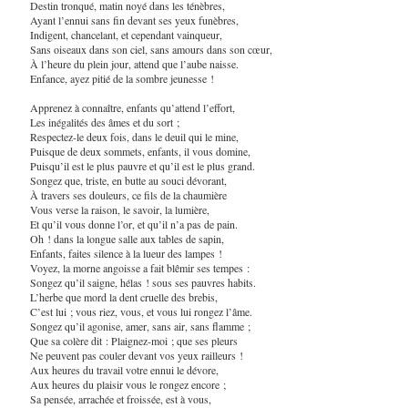
Destin tronqué, matin noyé dans les ténèbres,
Ayant l’ennui sans fin devant ses yeux funèbres,
Indigent, chancelant, et cependant vainqueur,
Sans oiseaux dans son ciel, sans amours dans son cœur,
À l’heure du plein jour, attend que l’aube naisse.
Enfance, ayez pitié de la sombre jeunesse !
Apprenez à connaître, enfants qu’attend l’effort,
Les inégalités des âmes et du sort ;
Respectez-le deux fois, dans le deuil qui le mine,
Puisque de deux sommets, enfants, il vous domine,
Puisqu’il est le plus pauvre et qu’il est le plus grand.
Songez que, triste, en butte au souci dévorant,
À travers ses douleurs, ce fils de la chaumière
Vous verse la raison, le savoir, la lumière,
Et qu’il vous donne l’or, et qu’il n’a pas de pain.
Oh ! dans la longue salle aux tables de sapin,
Enfants, faites silence à la lueur des lampes !
Voyez, la morne angoisse a fait blêmir ses tempes :
Songez qu’il saigne, hélas ! sous ses pauvres habits.
L’herbe que mord la dent cruelle des brebis,
C’est lui ; vous riez, vous, et vous lui rongez l’âme.
Songez qu’il agonise, amer, sans air, sans flamme ;
Que sa colère dit : Plaignez-moi ; que ses pleurs
Ne peuvent pas couler devant vos yeux railleurs !
Aux heures du travail votre ennui le dévore,
Aux heures du plaisir vous le rongez encore ;
Sa pensée, arrachée et froissée, est à vous,