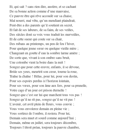
Et, qui sait ? sans rien dire, austère, et se cachant
De sa bonne action comme d’une mauvaise,
Ce pauvre être qui rêve accoudé sur sa chaise,
Mal nourri, mal vêtu, qu’un mendiant plaindrait,
Peut-être a des parents qu’il soutient en secret,
Et fait de ses labeurs, de sa faim, de ses veilles,
Des siècles dont sa voix vous traduit les merveilles,
Et de cette sueur qui coule sur sa chair,
Des rubans au printemps, un peu de feu l’hiver,
Pour quelque jeune sœur ou quelque vieille mère ;
Changeant en goutte d’eau la sombre larme amère ;
De sorte que, vivant à son ombre sans bruit,
Une colombe vient la boire dans la nuit !
Songez que pour cette œuvre, enfants, il se dévoue,
Brûle ses yeux, meurtrit son cœur, tourne la roue,
Traîne la chaîne ! Hélas, pour lui, pour son destin,
Pour ses espoirs perdus à l’horizon lointain,
Pour ses vœux, pour son âme aux fers, pour sa prunelle,
Votre cage d’un jour est prison éternelle !
Songez que c’est sur lui que marchent tous vos pas !
Songez qu’il ne rit pas, songez qu’il ne vit pas !
L’avenir, cet avril plein de fleurs, vous convie ;
Vous vous envolerez demain en pleine vie ;
Vous sortirez de l’ombre, il restera. Pour lui,
Demain sera muet et sourd comme aujourd’hui ;
Demain, même en juillet, sera toujours décembre,
Toujours l’étroit préau, toujours la pauvre chambre,