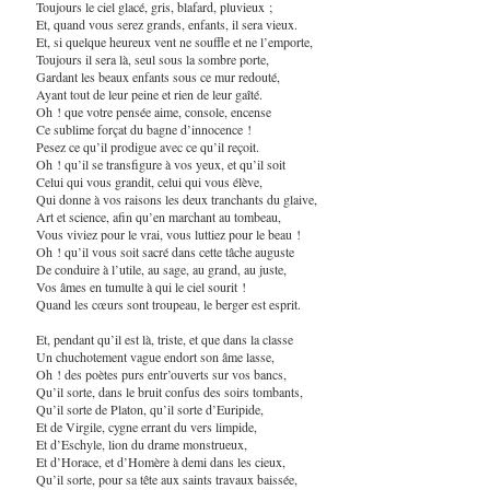
Toujours le ciel glacé, gris, blafard, pluvieux ;
Et, quand vous serez grands, enfants, il sera vieux.
Et, si quelque heureux vent ne souffle et ne l’emporte,
Toujours il sera là, seul sous la sombre porte,
Gardant les beaux enfants sous ce mur redouté,
Ayant tout de leur peine et rien de leur gaîté.
Oh ! que votre pensée aime, console, encense
Ce sublime forçat du bagne d’innocence !
Pesez ce qu’il prodigue avec ce qu’il reçoit.
Oh ! qu’il se transfigure à vos yeux, et qu’il soit
Celui qui vous grandit, celui qui vous élève,
Qui donne à vos raisons les deux tranchants du glaive,
Art et science, afin qu’en marchant au tombeau,
Vous viviez pour le vrai, vous luttiez pour le beau !
Oh ! qu’il vous soit sacré dans cette tâche auguste
De conduire à l’utile, au sage, au grand, au juste,
Vos âmes en tumulte à qui le ciel sourit !
Quand les cœurs sont troupeau, le berger est esprit.
Et, pendant qu’il est là, triste, et que dans la classe
Un chuchotement vague endort son âme lasse,
Oh ! des poètes purs entr’ouverts sur vos bancs,
Qu’il sorte, dans le bruit confus des soirs tombants,
Qu’il sorte de Platon, qu’il sorte d’Euripide,
Et de Virgile, cygne errant du vers limpide,
Et d’Eschyle, lion du drame monstrueux,
Et d’Horace, et d’Homère à demi dans les cieux,
Qu’il sorte, pour sa tête aux saints travaux baissée,