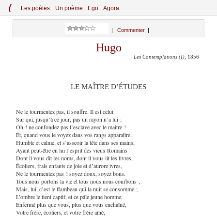
{
Le
s
po
èt
es
Un poème
Ego
Agora
|
Commenter
|
Hugo
Les Contemplations (I)
, 1856
LE MAÎTRE D’ÉTUDES
Ne le tourmentez pas, il souffre. Il est celui
Sur qui, jusqu’à ce jour, pas un rayon n’a lui ;
Oh ! ne confondez pas l’esclave avec le maître !
Et, quand vous le voyez dans vos rangs apparaître,
Humble et calme, et s’asseoir la tête dans ses mains,
Ayant peut-être en lui l’esprit des vieux Romains
Dont il vous dit les noms, dont il vous lit les livres,
Écoliers, frais enfants de joie et d’aurore ivres,
Ne le tourmentez pas ! soyez doux, soyez bons.
Tous nous portons la vie et tous nous nous courbons ;
Mais, lui, c’est le flambeau qui la nuit se consomme ;
L’ombre le tient captif, et ce pâle jeune homme,
Enfermé plus que vous, plus que vous enchaîné,
Votre frère, écoliers, et votre frère aîné,