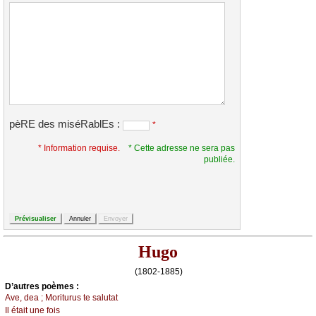
pèRE des miséRablEs :
*
* Information requise.
* Cette adresse ne sera pas
publiée.
Hugo
(1802-1885)
D’autrеs pоèmеs :
Αvе, dеа ; Μоriturus tе sаlutаt
Ιl étаit unе fоis