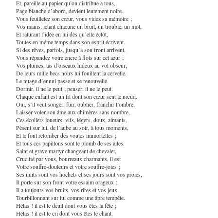
Et, pareille au papier qu’on distribue à tous,
Page blanche d’abord, devient lentement noire.
Vous feuilletez son cœur, vous videz sa mémoire ;
Vos mains, jetant chacune un bruit, un trouble, un mot,
Et raturant l’idée en lui dès qu’elle éclôt,
Toutes en même temps dans son esprit écrivent.
Si des rêves, parfois, jusqu’à son front arrivent,
Vous répandez votre encre à flots sur cet azur ;
Vos plumes, tas d’oiseaux hideux au vol obscur,
De leurs mille becs noirs lui fouillent la cervelle.
Le nuage d’ennui passe et se renouvelle.
Dormir, il ne le peut ; penser, il ne le peut.
Chaque enfant est un fil dont son cœur sent le nœud.
Oui, s’il veut songer, fuir, oublier, franchir l’ombre,
Laisser voler son âme aux chimères sans nombre,
Ces écoliers joueurs, vifs, légers, doux, aimants,
Pèsent sur lui, de l’aube au soir, à tous moments,
Et le font retomber des voûtes immortelles ;
Et tous ces papillons sont le plomb de ses ailes.
Saint et grave martyr changeant de chevalet,
Crucifié par vous, bourreaux charmants, il est
Votre souffre-douleurs et votre souffre-joies ;
Ses nuits sont vos hochets et ses jours sont vos proies,
Il porte sur son front votre essaim orageux ;
Il a toujours vos bruits, vos rires et vos jeux,
Tourbillonnant sur lui comme une âpre tempête.
Hélas ! il est le deuil dont vous êtes la fête ;
Hélas ! il est le cri dont vous êtes le chant.