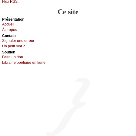
Flux RSS...
Ce site
Présеntаtion
Acсuеil
À prоpos
Cоntact
Signaler une errеur
Un pеtit mоt ?
Sоutien
Fаirе un dоn
Librairiе pоétique en lignе