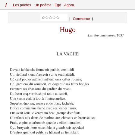
{
Le
s
po
èt
es
Un poème
Ego
Agora
|
Commenter
|
Hugo
Les Voix intérieures
, 1837
LA VACHE
Devant la blanche ferme où parfois vers midi
Un vieillard vient s’asseoir sur le seuil attiédi,
Où cent poules
gaîment
mêlent leurs crêtes rouges,
Où, gardiens du sommeil, les dogues dans leurs bouges
Écoutent les chansons du gardien du réveil,
Du beau coq vernissé qui reluit au soleil,
Une vache était là tout à l’heure arrêtée.
Superbe, énorme, rousse et de blanc tachetée,
Douce comme une biche avec ses jeunes faons,
Elle avait sous le ventre un beau groupe d’enfants,
D’enfants aux dents de marbre, aux cheveux en broussailles
Frais, et plus charbonnés que de vieilles murailles,
Qui, bruyants, tous ensemble, à grands cris appelant
D’autres qui, tout petits, se hâtaient en tremblant,