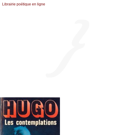
Librairiе pоétique en lignе