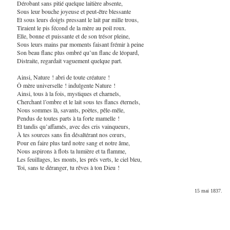
Dérobant sans pitié quelque laitière absente,
Sous leur bouche joyeuse et peut-être blessante
Et sous leurs doigts pressant le lait par mille trous,
Tiraient le pis fécond de la mère au poil roux.
Elle, bonne et puissante et de son trésor pleine,
Sous leurs mains par moments faisant frémir à peine
Son beau flanc plus ombré qu’un flanc de léopard,
Distraite, regardait vaguement quelque part.
Ainsi, Nature ! abri de toute créature !
Ô mère universelle ! indulgente Nature !
Ainsi, tous à la fois, mystiques et charnels,
Cherchant l’ombre et le lait sous tes flancs éternels,
Nous sommes là, savants, poètes, pêle-mêle,
Pendus de toutes parts à ta forte mamelle !
Et tandis qu’affamés, avec des cris vainqueurs,
À tes sources sans fin désaltérant nos cœurs,
Pour en faire plus tard notre sang et notre âme,
Nous aspirons à flots ta lumière et ta flamme,
Les feuillages, les monts, les prés verts, le ciel bleu,
Toi, sans te déranger, tu rêves à ton Dieu !
15 mai 1837.