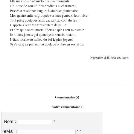
Elle me consultait sur tout à tous moments.
Oh ! que de soirs d’hiver radieux et charmants,
Passés à raisonner langue, histoire et grammaire,
Mes quatre enfants groupés sur mes genoux, leur mère
Tout près, quelques amis causant au coin du feu !
J’appelais cette vie être content de peu !
Et dire qu’elle est morte ! hélas ! que Dieu m’assiste !
Je n’étais jamais gai quand je la sentais triste ;
J’étais morne au milieu du bal le plus joyeux
Si j’avais, en partant, vu quelque ombre en ses yeux.
Novembre 1846, jour des morts.
Commentaire (s)
Votre commentaire :
Nom :
*
eMail :
*
*