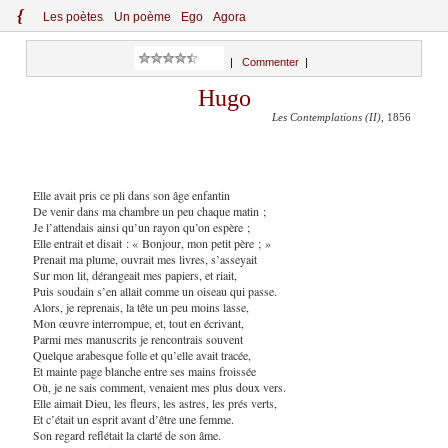
{
Le
s
po
èt
es
Un poème
Ego
Agora
|
Commenter
|
Hugo
Les Contemplations (II)
, 1856
Elle avait pris ce pli dans son âge enfantin
De venir dans ma chambre un peu chaque matin ;
Je l’attendais ainsi qu’un rayon qu’on espère ;
Elle entrait et disait : « Bonjour, mon petit père ; »
Prenait ma plume, ouvrait mes livres, s’asseyait
Sur mon lit, dérangeait mes papiers, et riait,
Puis soudain s’en allait comme un oiseau qui passe.
Alors, je reprenais, la tête un peu moins lasse,
Mon œuvre interrompue, et, tout en écrivant,
Parmi mes manuscrits je rencontrais souvent
Quelque arabesque folle et qu’elle avait tracée,
Et mainte page blanche entre ses mains froissée
Où, je ne sais comment, venaient mes plus doux vers.
Elle aimait Dieu, les fleurs, les astres, les prés verts,
Et c’était un esprit avant d’être une femme.
Son regard reflétait la clarté de son âme.