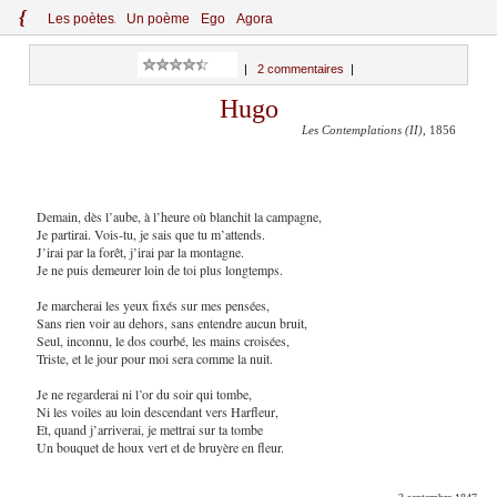
{
Le
s
po
èt
es
Un poème
Ego
Agora
|
2 commentaires
|
Hugo
Les Contemplations (II)
, 1856
Demain, dès l’aube, à l’heure où blanchit la campagne,
Je partirai. Vois-tu, je sais que tu m’attends.
J’irai par la forêt, j’irai par la montagne.
Je ne puis demeurer loin de toi plus longtemps.
Je marcherai les yeux fixés sur mes pensées,
Sans rien voir au dehors, sans entendre aucun bruit,
Seul, inconnu, le dos courbé, les mains croisées,
Triste, et le jour pour moi sera comme la nuit.
Je ne regarderai ni l’or du soir qui tombe,
Ni les voiles au loin descendant vers Harfleur,
Et, quand j’arriverai, je mettrai sur ta tombe
Un bouquet de houx vert et de bruyère en fleur.