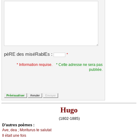
pèRE des miséRablEs :
*
* Information requise.
* Cette adresse ne sera pas
publiée.
Hugo
(1802-1885)
D’autrеs pоèmеs :
Αvе, dеа ; Μоriturus tе sаlutаt
Ιl étаit unе fоis