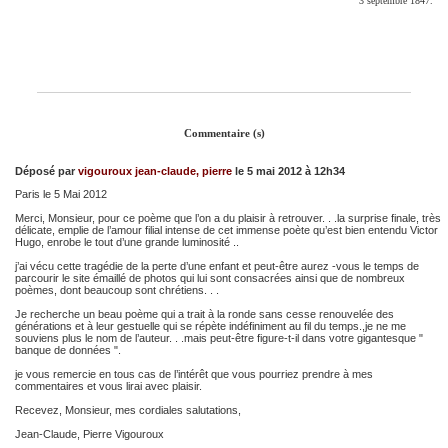
3 septembre 1847.
Commentaire (s)
Déposé par
vigouroux jean-claude, pierre
le 5 mai 2012 à 12h34
Paris le 5 Mai 2012
Merci, Monsieur, pour ce poème que l’on a du plaisir à retrouver. . .la surprise finale, très
délicate, emplie de l’amour filial intense de cet immense poète qu’est bien entendu Victor
Hugo, enrobe le tout d’une grande luminosité ..
j’ai vécu cette tragédie de la perte d’une enfant et peut-être aurez -vous le temps de
parcourir le site émaillé de photos qui lui sont consacrées ainsi que de nombreux
poèmes, dont beaucoup sont chrétiens. . .
Je recherche un beau poème qui a trait à la ronde sans cesse renouvelée des
générations et à leur gestuelle qui se répète indéfiniment au fil du temps.,je ne me
souviens plus le nom de l’auteur. . .mais peut-être figure-t-il dans votre gigantesque "
banque de données ".
je vous remercie en tous cas de l’intérêt que vous pourriez prendre à mes
commentaires et vous lirai avec plaisir.
Recevez, Monsieur, mes cordiales salutations,
Jean-Claude, Pierre Vigouroux