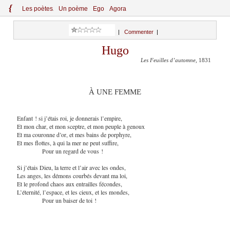
{
Le
s
po
èt
es
Un poème
Ego
Agora
|
Commenter
|
Hugo
Les Feuilles d’automne
, 1831
À UNE FEMME
Enfant ! si j’étais roi, je donnerais l’empire,
Et mon char, et mon sceptre, et mon peuple à genoux
Et ma couronne d’or, et mes bains de porphyre,
Et mes flottes, à qui la mer ne peut suffire,
Pour un regard de vous !
Si j’étais Dieu, la terre et l’air avec les ondes,
Les anges, les démons courbés devant ma loi,
Et le profond chaos aux entrailles fécondes,
L’éternité, l’espace, et les cieux, et les mondes,
Pour un baiser de toi !