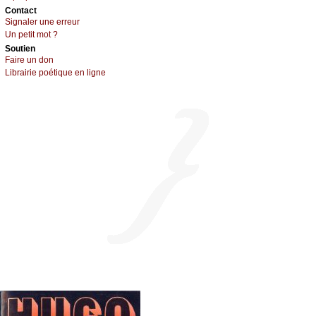
Cоntact
Signaler une errеur
Un pеtit mоt ?
Sоutien
Fаirе un dоn
Librairiе pоétique en lignе