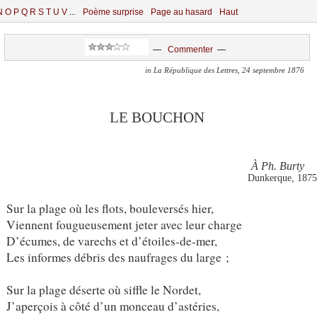
N
O
P
Q
R
S
T
U
V
...
Poème surprise
Page au hasard
Haut
—
Commenter
—
in La République des Lettres, 24 septembre 1876
LE BOUCHON
À Ph. Burty
Dunkerque, 187
Sur la plage où les flots, bouleversés hier,
Viennent fougueusement jeter avec leur charge
D’écumes, de varechs et d’étoiles-de-mer,
Les informes débris des naufrages du large ;
Sur la plage déserte où siffle le Nordet,
J’aperçois à côté d’un monceau d’astéries,