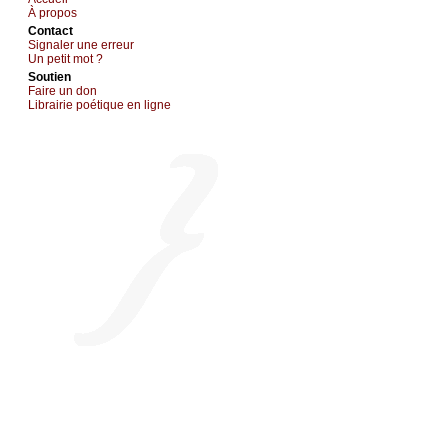
À prоpos
Cоntact
Signaler une errеur
Un pеtit mоt ?
Sоutien
Fаirе un dоn
Librairiе pоétique en lignе