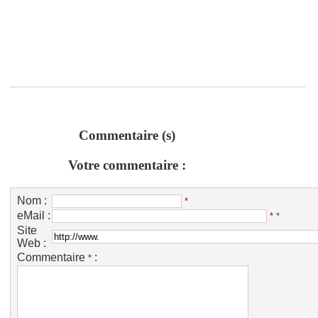
Commentaire (s)
Votre commentaire :
Nom :
*
eMail :
*
*
Site
Web :
Commentaire
:
*