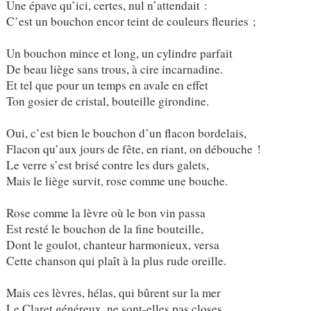
Une épave qu’ici, certes, nul n’attendait :
C’est un bouchon encor teint de couleurs fleuries ;
Un bouchon mince et long, un cylindre parfait
De beau liège sans trous, à cire incarnadine.
Et tel que pour un temps en avale en effet
Ton gosier de cristal, bouteille girondine.
Oui, c’est bien le bouchon d’un flacon bordelais,
Flacon qu’aux jours de fête, en riant, on débouche !
Le verre s’est brisé contre les durs galets,
Mais le liège survit, rose comme une bouche.
Rose comme la lèvre où le bon vin passa
Est resté le bouchon de la fine bouteille,
Dont le goulot, chanteur harmonieux, versa
Cette chanson qui plaît à la plus rude oreille.
Mais ces lèvres, hélas, qui bûrent sur la mer
Le Claret généreux, ne sont-elles pas closes