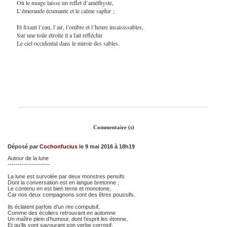
Où le nuage laisse un reflet d’améthyste,
L’émeraude écumante et le calme saphir ;
Et fixant l’eau, l’air, l’ombre et l’heure insaisissables,
Sur une toile étroite il a fait réfléchir
Le ciel occidental dans le miroir des sables.
Commentaire (s)
Déposé par
Cochonfucius
le 9 mai 2016 à 18h19
Autour de la lune
---------------------
La lune est survolée par deux monstres pensifs
Dont la conversation est en langue bretonne ;
Le contenu en est bien terne et monotone,
Car nos deux compagnons sont des êtres poussifs.
Ils éclatent parfois d’un rire compulsif,
Comme des écoliers retrouvant en automne
Un maître plein d’humour, dont l’esprit les étonne,
Et qu’ils vont savourant son verbe corrosif.