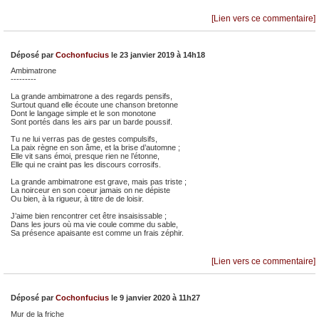
[Lien vers ce commentaire]
Déposé par
Cochonfucius
le 23 janvier 2019 à 14h18
Ambimatrone
---------
La grande ambimatrone a des regards pensifs,
Surtout quand elle écoute une chanson bretonne
Dont le langage simple et le son monotone
Sont portés dans les airs par un barde poussif.
Tu ne lui verras pas de gestes compulsifs,
La paix règne en son âme, et la brise d’automne ;
Elle vit sans émoi, presque rien ne l’étonne,
Elle qui ne craint pas les discours corrosifs.
La grande ambimatrone est grave, mais pas triste ;
La noirceur en son coeur jamais on ne dépiste
Ou bien, à la rigueur, à titre de de loisir.
J’aime bien rencontrer cet être insaisissable ;
Dans les jours où ma vie coule comme du sable,
Sa présence apaisante est comme un frais zéphir.
[Lien vers ce commentaire]
Déposé par
Cochonfucius
le 9 janvier 2020 à 11h27
Mur de la friche