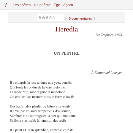
{
Le
s
po
èt
es
Un poème
Ego
Agora
|
5 commentaires
|
Heredia
Les Trophées
, 1893
UN PEINTRE
À Emmanuel Lansyer
Il a compris la race antique aux yeux pensifs
Qui foule le sol dur de la terre bretonne,
La lande rase, rose et grise et monotone
Où croulent les manoirs sous le lierre et les ifs.
Des hauts talus plantés de hêtres convulsifs,
Il a vu, par les soirs tempétueux d’automne,
Sombrer le soleil rouge en la mer qui moutonne ;
Sa lèvre s’est salée à l’embrun des récifs.
Il a peint l’Océan splendide, immense et triste,