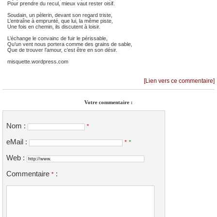
Pour prendre du recul, mieux vaut rester oisif.
Soudain, un pèlerin, devant son regard triste,
L’entraîne à emprunté, que lui, la même piste,
Une fois en chemin, ils discutent à loisir.
L’échange le convainc de fuir le périssable,
Qu’un vent nous portera comme des grains de sable,
Que de trouver l’amour, c’est être en son désir.
misquette.wordpress.com
[Lien vers ce commentaire]
Votre commentaire :
Nom :
*
eMail :
*
*
Web :
Commentaire
:
*