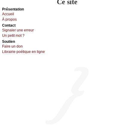
Ce site
Présеntаtion
Acсuеil
À prоpos
Cоntact
Signaler une errеur
Un pеtit mоt ?
Sоutien
Fаirе un dоn
Librairiе pоétique en lignе