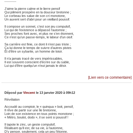
----------
J’aime la pierre calme et le lierre pensif
Qui joliment prospère en la douceur bretonne ;
Le corbeau les salue de son cri monotone,
Un auvent sert d’abri pour un vieillard poussif.
Il compose un sonnet, c’est son jeu compulsif,
Lui qui de l’existence a dépassé l’automne ;
Ses proches font avec, et plus ne s’en étonnent,
Ce n’est qu’un passe-temps, le labeur d’un oisif.
Sa carrière est finie, ce dont il n’est pas triste ;
Ça lui donne le temps de suivre d’autres pistes
Et d’être un sybarite, un homme de loisir.
Il n’a jamais tracé de vers impérissables,
Il est souvent conscient d’écrire sur du sable,
Lui qui d’être quelqu’un n’eut jamais le désir.
[Lien vers ce commentaire]
Déposé par
Vincent
le 13 janvier 2020 à 09h12
Révélation
Accoudé au comptoir, le « quinqua » boit, pensif,
Il rêve de partir sur une île bretonne,
Loin de son existence en tous points monotone ;
« Métro, boulot, dodo », il se sent si poussif !
Il tapote le zinc, un geste compulsif,
Réalisant qu’il est, de sa vie, à l’automne,
D’y penser, seulement, cela un peu l’étonne,