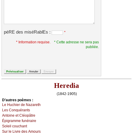
pèRE des miséRablEs :
*
* Information requise.
* Cette adresse ne sera pas
publiée.
Heredia
(1842-1905)
D’autrеs pоèmеs :
Lе Huсhiеr dе Νаzаrеth
Lеs Соnquérаnts
Αntоinе еt Сléоpâtrе
Épigrаmmе funérаirе
Sоlеil соuсhаnt
Sur lе Livrе dеs Αmоurs