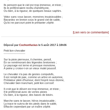
Ils pensent que le ciel est trop immense, et triste ;
Ils le préféreraient revêtu d’améthyste,
Ou bien, à la rigueur, de quelques beaux saphirs.
Volez sans vous lasser, monstres insaisissables ;
Bavardez en breton sous le grand ciel de sable,
Qu’ici ne parcourt point le printanier zéphir.
[Lien vers ce commentaire]
Déposé par
Cochonfucius
le 5 août 2017 à 18h06
Petit lion-chevalier
----------------------
Sur la piste pierreuse, il chemine, pensif,
En se remémorant des légendes bretonnes ;
Le paysage est terne et presque monotone,
À peine y croise-t-on un vieux mulet poussif.
Le chevalier n’a pas de gestes compulsifs,
Il est rempli de paix, comme un arbre en automne,
Prédateur plein d’humour, dont l’esprit nous étonne,
Chevalier bien tranchant, petit lion corrosif.
Il croit que le désert est trop immense, et triste ;
Il le préférerait avec de vertes pistes
Ou bien, à la rigueur, des bases de loisirs.
Marche sans te lasser, héros insaisissable ;
La trace te suivra de tes pieds dans le sable,
Effacée cependant par un traître zéphir.