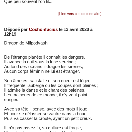
Que peu souvent l’on lit...
[Lien vers ce commentaire]
Déposé par
Cochonfucius
le 13 avril 2020 à
12h19
Dragon de Milpodvash
----------
De l’étrange planète il connaît les dangers,
Il avance la nuit sous la lune sereine ;
Au fond des océans il drague les sirènes,
Aucun corps féminin ne lui est étranger.
Son âme est satisfaite et son coeur est léger,
Il fréquente l’auberge où les coupes sont pleines ;
Il admire la danse et le chant des baleines,
Les malheurs de ce monde, il n’y veut point
songer.
Avec sa tête il pense, avec des mots il joue
Et pour se délasser se vautre dans la boue,
Puis va casser la croûte, ayant un petit creux.
Il n’a pas assez lu, sa culture est fragile,