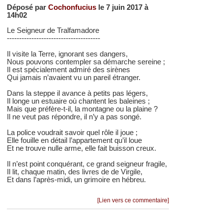
Déposé par
Cochonfucius
le 7 juin 2017 à
14h02
Le Seigneur de Tralfamadore
--------------------------------------
Il visite la Terre, ignorant ses dangers,
Nous pouvons contempler sa démarche sereine ;
Il est spécialement admiré des sirènes
Qui jamais n’avaient vu un pareil étranger.
Dans la steppe il avance à petits pas légers,
Il longe un estuaire où chantent les baleines ;
Mais que préfère-t-il, la montagne ou la plaine ?
Il ne veut pas répondre, il n’y a pas songé.
La police voudrait savoir quel rôle il joue ;
Elle fouille en détail l’appartement qu’il loue
Et ne trouve nulle arme, elle fait buisson creux.
Il n’est point conquérant, ce grand seigneur fragile,
Il lit, chaque matin, des livres de de Virgile,
Et dans l’après-midi, un grimoire en hébreu.
[Lien vers ce commentaire]