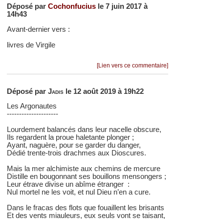
Déposé par
Cochonfucius
le 7 juin 2017 à
14h43
Avant-dernier vers :
livres de Virgile
[Lien vers ce commentaire]
Déposé par
Jadis
le 12 août 2019 à 19h22
Les Argonautes
---------------------
Lourdement balancés dans leur nacelle obscure,
Ils regardent la proue haletante plonger ;
Ayant, naguère, pour se garder du danger,
Dédié trente-trois drachmes aux Dioscures.
Mais la mer alchimiste aux chemins de mercure
Distille en bougonnant ses bouillons mensongers ;
Leur étrave divise un abîme étranger :
Nul mortel ne les voit, et nul Dieu n’en a cure.
Dans le fracas des flots que fouaillent les brisants
Et des vents miauleurs, eux seuls vont se taisant,