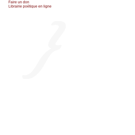
Fаirе un dоn
Librairiе pоétique en lignе