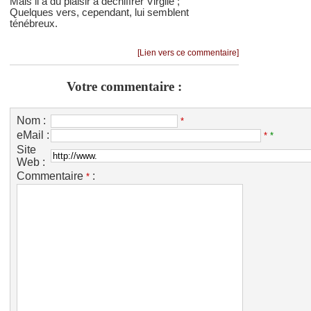
Mais il a du plaisir à déchiffrer Virgile ;
Quelques vers, cependant, lui semblent
ténébreux.
[Lien vers ce commentaire]
Votre commentaire :
Nom :
*
eMail :
*
*
Site
Web :
Commentaire
:
*