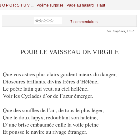
N
O
P
Q
R
S
T
U
V
...
Poème surprise
Page au hasard
Haut
—
7 commentaires
—
Les Trophées
, 1893
POUR LE VAISSEAU DE VIRGILE
Que vos astres plus clairs gardent mieux du danger,
Dioscures brillants, divins frères d’Hélène,
Le poète latin qui veut, au ciel hellène,
Voir les Cyclades d’or de l’azur émerger.
Que des souffles de l’air, de tous le plus léger,
Que le doux lapyx, redoublant son haleine,
D’une brise embaumée enfle la voile pleine
Et pousse le navire au rivage étranger.