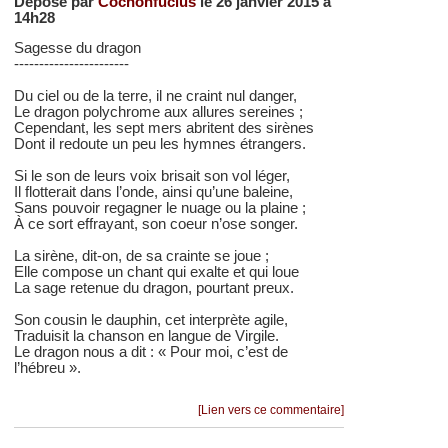
Déposé par
Cochonfucius
le 26 janvier 2015 à
14h28
Sagesse du dragon
-----------------------
Du ciel ou de la terre, il ne craint nul danger,
Le dragon polychrome aux allures sereines ;
Cependant, les sept mers abritent des sirènes
Dont il redoute un peu les hymnes étrangers.
Si le son de leurs voix brisait son vol léger,
Il flotterait dans l’onde, ainsi qu’une baleine,
Sans pouvoir regagner le nuage ou la plaine ;
À ce sort effrayant, son coeur n’ose songer.
La sirène, dit-on, de sa crainte se joue ;
Elle compose un chant qui exalte et qui loue
La sage retenue du dragon, pourtant preux.
Son cousin le dauphin, cet interprète agile,
Traduisit la chanson en langue de Virgile.
Le dragon nous a dit : « Pour moi, c’est de
l’hébreu ».
[Lien vers ce commentaire]