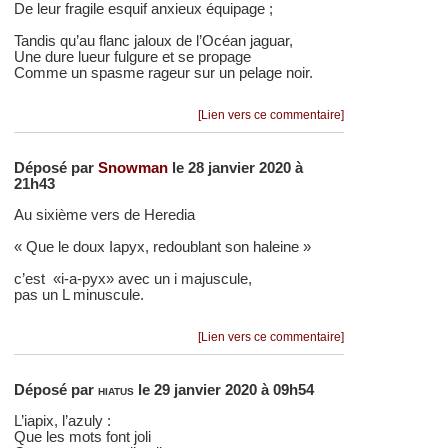
De leur fragile esquif anxieux équipage ;
Tandis qu’au flanc jaloux de l’Océan jaguar,
Une dure lueur fulgure et se propage
Comme un spasme rageur sur un pelage noir.
[Lien vers ce commentaire]
Déposé par
Snowman
le 28 janvier 2020 à
21h43
Au sixième vers de Heredia
« Que le doux Iapyx, redoublant son haleine »
c’est «i-a-pyx» avec un i majuscule,
pas un L minuscule.
[Lien vers ce commentaire]
Déposé par
hiatus
le 29 janvier 2020 à 09h54
L’iapix, l’azuly :
Que les mots font joli