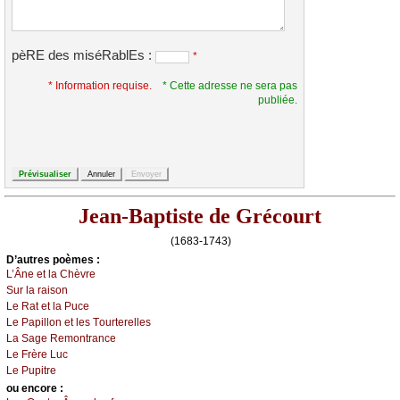
pèRE des miséRablEs :
*
* Information requise.
* Cette adresse ne sera pas
publiée.
Jean-Baptiste de Grécourt
(1683-1743)
D’autrеs pоèmеs :
L’Ânе еt lа Сhèvrе
Sur lа rаisоn
Lе Rаt еt lа Ρuсе
Lе Ρаpillоn еt lеs Τоurtеrеllеs
Lа Sаgе Rеmоntrаnсе
Lе Frèrе Luс
Lе Ρupitrе
оu еncоrе :