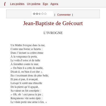
{
Le
s
po
èt
es
Un poème
Ego
Agora
|
Commenter
|
Jean-Baptiste de Grécourt
L’IVROGNE
Un Maître Ivrogne dans la rue,
Contre une borne se heurta :
Dans l’instant sa colère émue
À la vengeance le porta,
Le voilà d’estoc et de taille
À ferrailler contre le mur.
« Ou bien il a cotte de maille,
Disait-il, ou bien il est dur ».
En s’escrimant donc de plus belle,
Et pan et pan, il avançait,
Lorsqu’il sentit une étincelle
De la pierre qu’il agaçait,
Sa valeur en fut constipée :
« Oh, oh ! ceci passe le jeu ;
Rengainons vite notre épée :
Le vilain porte une arme à feu. »