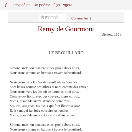
{
Le
s
po
èt
es
Un poème
Ego
Agora
|
Commenter
|
Remy de Gourmont
Simone
, 1901
LE BROUILLARD
Simone, mets ton manteau et tes gros sabots noirs,
Nous irons comme en barque à travers le brouillard.
Nous irons vers les îles de beauté où les femmes
Sont belles comme des arbres et nues comme des âmes ;
Nous irons vers les îles où les hommes sont doux
Comme des lions, avec des cheveux longs et roux.
Viens, le monde incréé attend de notre rêve
Ses lois, ses joies, les dieux qui font fleurir la sève
Et le vent qui fait luire et bruire les feuilles.
Viens, le monde innocent va sortir d’un cercueil.
Simone, mets ton manteau et tes gros sabots noirs,
Nous irons comme en barque à travers le brouillard.