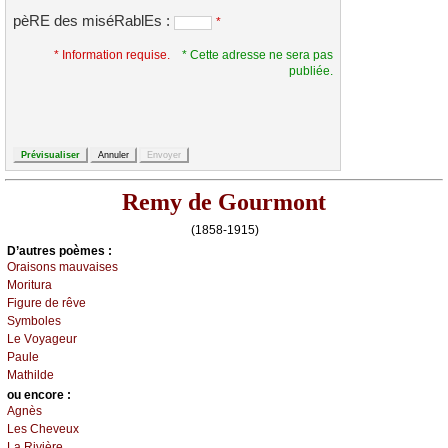
pèRE des miséRablEs :
*
* Information requise.
* Cette adresse ne sera pas
publiée.
Remy de Gourmont
(1858-1915)
D’autrеs pоèmеs :
Οrаisоns mаuvаisеs
Μоriturа
Figurе dе rêvе
Sуmbоlеs
Lе Vоуаgеur
Ρаulе
Μаthildе
оu еncоrе :
Αgnès
Lеs Сhеvеuх
Lа Rivièrе