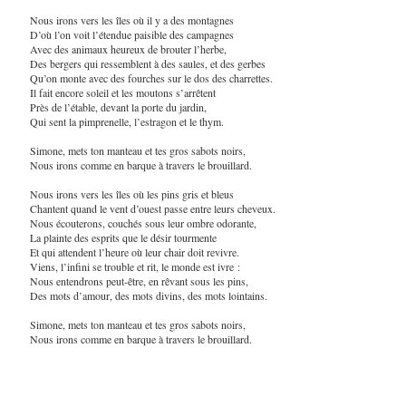
Nous irons vers les îles où il y a des montagnes
D’où l’on voit l’étendue paisible des campagnes
Avec des animaux heureux de brouter l’herbe,
Des bergers qui ressemblent à des saules, et des gerbes
Qu’on monte avec des fourches sur le dos des charrettes.
Il fait encore soleil et les moutons s’arrêtent
Près de l’étable, devant la porte du jardin,
Qui sent la pimprenelle, l’estragon et le thym.
Simone, mets ton manteau et tes gros sabots noirs,
Nous irons comme en barque à travers le brouillard.
Nous irons vers les îles où les pins gris et bleus
Chantent quand le vent d’ouest passe entre leurs cheveux.
Nous écouterons, couchés sous leur ombre odorante,
La plainte des esprits que le désir tourmente
Et qui attendent l’heure où leur chair doit revivre.
Viens, l’infini se trouble et rit, le monde est ivre :
Nous entendrons peut-être, en rêvant sous les pins,
Des mots d’amour, des mots divins, des mots lointains.
Simone, mets ton manteau et tes gros sabots noirs,
Nous irons comme en barque à travers le brouillard.