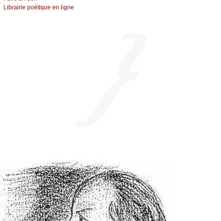
Librairiе pоétique en lignе