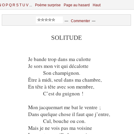
N
O
P
Q
R
S
T
U
V
...
Poème surprise
Page au hasard
Haut
—
Commenter
—
SOLITUDE
Je bande trop dans ma culotte
Je sors mon vit qui décalotte
Son champignon.
Être à midi, seul dans ma chambre,
En tête à tête avec son membre,
C’est du guignon !
Mon jacquemart me bat le ventre ;
Dans quelque chose il faut que j’entre,
Cul, bouche ou con.
Mais je ne vois pas ma voisine