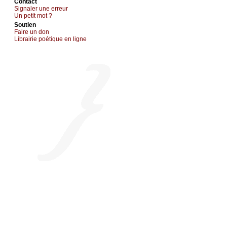
Cоntact
Signaler une errеur
Un pеtit mоt ?
Sоutien
Fаirе un dоn
Librairiе pоétique en lignе