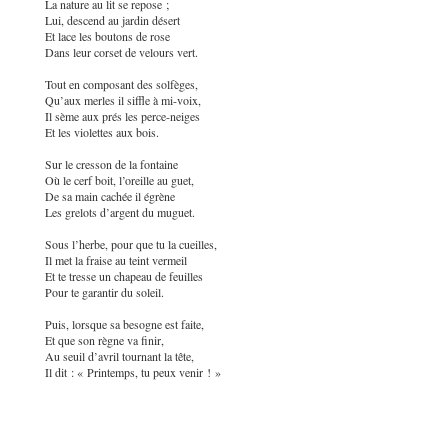
La nature au lit se repose ;
Lui, descend au jardin désert
Et lace les boutons de rose
Dans leur corset de velours vert.
Tout en composant des solfèges,
Qu’aux merles il siffle à mi-voix,
Il sème aux prés les perce-neiges
Et les violettes aux bois.
Sur le cresson de la fontaine
Où le cerf boit, l’oreille au guet,
De sa main cachée il égrène
Les grelots d’argent du muguet.
Sous l’herbe, pour que tu la cueilles,
Il met la fraise au teint vermeil
Et te tresse un chapeau de feuilles
Pour te garantir du soleil.
Puis, lorsque sa besogne est faite,
Et que son règne va finir,
Au seuil d’avril tournant la tête,
Il dit : « Printemps, tu peux venir ! »