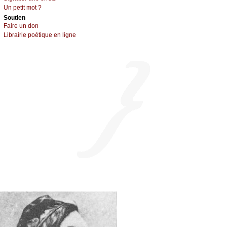
Un pеtit mоt ?
Sоutien
Fаirе un dоn
Librairiе pоétique en lignе