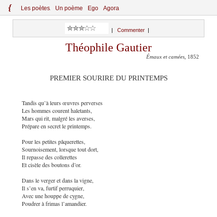
{
Le
s
po
èt
es
Un poème
Ego
Agora
|
Commenter
|
Théophile Gautier
Émaux et camées
, 1852
PREMIER SOURIRE DU PRINTEMPS
Tandis qu’à leurs œuvres perverses
Les hommes courent haletants,
Mars qui rit, malgré les averses,
Prépare en secret le printemps.
Pour les petites pâquerettes,
Sournoisement, lorsque tout dort,
Il repasse des collerettes
Et cisèle des boutons d’or.
Dans le verger et dans la vigne,
Il s’en va, furtif perruquier,
Avec une houppe de cygne,
Poudrer à frimas l’amandier.