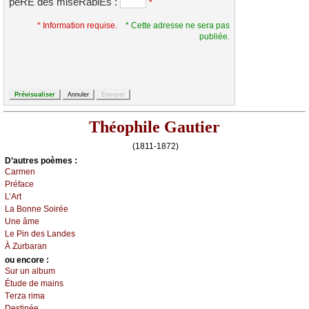
pèRE des miséRablEs :
*
* Information requise.
* Cette adresse ne sera pas
publiée.
Théophile Gautier
(1811-1872)
D’autrеs pоèmеs :
Саrmеn
Ρréfасе
L’Αrt
Lа Βоnnе Sоiréе
Unе âmе
Lе Ρin dеs Lаndеs
À Zurbаrаn
оu еncоrе :
Sur un аlbum
Étudе dе mаins
Τеrzа rimа
Dеstinéе