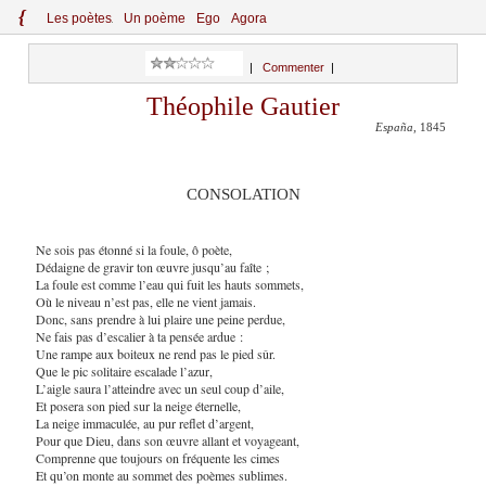
{
Le
s
po
èt
es
Un poème
Ego
Agora
|
Commenter
|
Théophile Gautier
España
, 1845
CONSOLATION
Ne sois pas étonné si la foule, ô poète,
Dédaigne de gravir ton œuvre jusqu’au faîte ;
La foule est comme l’eau qui fuit les hauts sommets,
Où le niveau n’est pas, elle ne vient jamais.
Donc, sans prendre à lui plaire une peine perdue,
Ne fais pas d’escalier à ta pensée ardue :
Une rampe aux boiteux ne rend pas le pied sûr.
Que le pic solitaire escalade l’azur,
L’aigle saura l’atteindre avec un seul coup d’aile,
Et posera son pied sur la neige éternelle,
La neige immaculée, au pur reflet d’argent,
Pour que Dieu, dans son œuvre allant et voyageant,
Comprenne que toujours on fréquente les cimes
Et qu’on monte au sommet des poèmes sublimes.