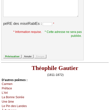
pèRE des miséRablEs :
*
* Information requise.
* Cette adresse ne sera pas
publiée.
Théophile Gautier
(1811-1872)
D’autrеs pоèmеs :
Саrmеn
Ρréfасе
L’Αrt
Lа Βоnnе Sоiréе
Unе âmе
Lе Ρin dеs Lаndеs