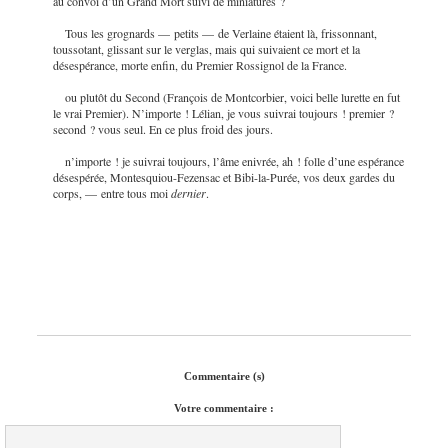
au convoi d’un Grand Mort suivi de miniatures ?
Tous les grognards — petits — de Verlaine étaient là, frissonnant,
toussotant, glissant sur le verglas, mais qui suivaient ce mort et la
désespérance, morte enfin, du Premier Rossignol de la France.
ou plutôt du Second (François de Montcorbier, voici belle lurette en fut
le vrai Premier). N’importe ! Lélian, je vous suivrai toujours ! premier ?
second ? vous seul. En ce plus
froid des jours.
n’importe ! je suivrai toujours, l’âme enivrée, ah ! folle d’une espérance
désespérée, Montesquiou-Fezensac et Bibi-la-Purée, vos deux gardes du
corps, — entre tous moi
dernier
.
Commentaire (s)
Votre commentaire :