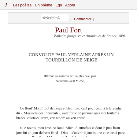
{
Le
s
po
èt
es
Un poème
Ego
Agora
|
Commenter
|
Paul Fort
Ballades françaises et chroniques de France
, 1896
CONVOI DE PAUL VERLAINE APRÈS UN
TOURBILLON DE NEIGE
(Rêverie en souvenir de ton plus beau jour,
boulevard Saint-Michel)
Ce Boul’ Mich’ tout de neige et bleu froid cent pour cent, à la Breughel
du « Massacre des Innocents», avec foule de personnages aux foulards
blancs, écarlates, roux, vert tendre ou vert criard,
tu le revois, mon âme, ce Boul’ Mich’ d’autrefois et dont le plus beau
jour fut un jour de beau froid : Dieu ! s’ouvrit-il jamais une voie aussi pure