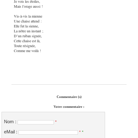
Je vois les étoiles,
Mais l’orage aussi !
Vis-à-vis la mienne
Une chaise attend :
Elle fut la sienne,
La nôtre un instant ;
D’un ruban signée,
Cette chaise est là,
Toute résignée,
Comme me voilà !
Commentaire (s)
Votre commentaire :
Nom :
*
eMail :
*
*