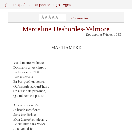
{
Le
s
po
èt
es
Un poème
Ego
Agora
|
Commenter
|
Marceline Desbordes-Valmore
Bouquets et Prières
, 1843
MA CHAMBRE
Ma demeure est haute,
Donnant sur les cieux ;
La lune en est l’hôte
Pâle et sérieux.
En bas que l’on sonne,
Qu’importe aujourd
’
hui ?
Ce n’est plus personne,
Quand ce n’est pas lui !
Aux autres cachée,
Je brode mes fleurs ;
Sans être fâchée,
Mon âme est en pleurs ;
Le ciel bleu sans voiles,
Je le vois d’ici ;