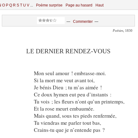
N
O
P
Q
R
S
T
U
V
...
Poème surprise
Page au hasard
Haut
—
Commenter
—
Poésies
, 1830
LE DERNIER RENDEZ-VOUS
Mon seul amour ! embrasse-moi.
Si la mort me veut avant toi,
Je bénis Dieu ; tu m’as aimée !
Ce doux hymen eut peu d’instants :
Tu vois ; les fleurs n’ont qu’un printemps,
Et la rose meurt embaumée.
Mais quand, sous tes pieds renfermée,
Tu viendras me parler tout bas,
Crains-tu que je n’entende pas ?