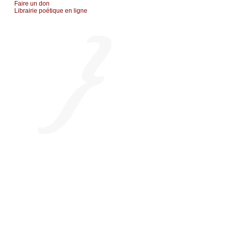
Fаirе un dоn
Librairiе pоétique en lignе