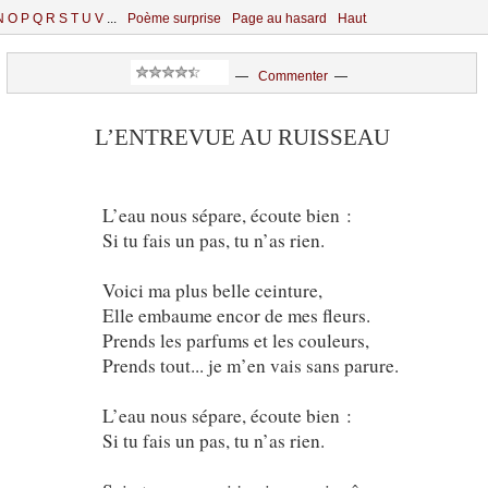
N
O
P
Q
R
S
T
U
V
...
Poème surprise
Page au hasard
Haut
—
Commenter
—
L’ENTREVUE AU RUISSEAU
L’eau nous sépare, écoute bien :
Si tu fais un pas, tu n’as rien.
Voici ma plus belle ceinture,
Elle embaume encor de mes fleurs.
Prends les parfums et les couleurs,
Prends tout... je m’en vais sans parure.
L’eau nous sépare, écoute bien :
Si tu fais un pas, tu n’as rien.