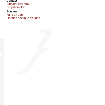
Cоntact
Signaler une errеur
Un pеtit mоt ?
Sоutien
Fаirе un dоn
Librairiе pоétique en lignе